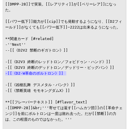
[[DMPP-28]]で実装。[[レアリティ]]が[[ベリーレア]]になっ
た。

[[パワー低下]]能力が[[cip]]でも発動するようになり、[[D2フィ
ールド]]がなくても[[パワー低下]]−2222は出来るようになった。

**関連カード [#related]

-''Next''

--[[《D2V2 禁断のギガトロン》]]

-[[《D2V3 終断のレッドトロン／フォビドゥン・ハンド》]]

-[[《D2-W革命のボルトロン》]]
-[[《凶槍乱舞 デスメタル・パンク》]]

-[[《禁断英雄 モモキングダムX》]]

**[[フレーバーテキスト]] [#flavor_text]

-[[DMPP-28]]&br;'''寄せては返す[[ハムカツ団]]の[[革命チェ
ンジ]]を前にボルトロンは一度は敗れ去った。だが[[禁断]]の力
は、この程度のものではなかった。'''
