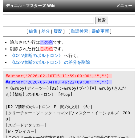
デュエル・マスターズ Wiki
メニュー
[
編集
|
差分
|
履歴
] [
単語検索
|
最終更新
]
追加された行は
この色
です。
削除された行は
この色
です。
《D2-V禁断のボルトロン》
へ行く。
《D2-V禁断のボルトロン》 の差分を削除
#author("2026-02-10T15:11:59+09:00","","")
#author("2026-06-04T03:46:22+09:00","","")
*《&ruby(ディーツー){D2};-&ruby(ブイ){V};&ruby(きんだ
ん){禁断};のボルトロン》 [#top]

|D2-V禁断のボルトロン　P　闇/火文明　(6)|

|クリーチャー：ソニック・コマンド/マスター・イニシャルズ　700
0|

|スピードアタッカー|

|W・ブレイカー|

|このクリーチャーが攻撃する時、バトルゾーンに自分のD2フィール