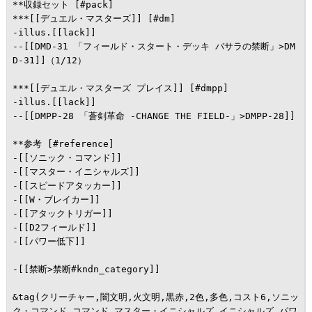
**収録セット [#pack]

***[[デュエル・マスターズ]] [#dm]

-illus.[[lack]]

--[[DMD-31 「フィールド・スタート・デッキ バサラの禁断」>DM
D-31]]（1/12）

***[[デュエル・マスターズ プレイス]] [#dmpp]

-illus.[[lack]]

--[[DMPP-28 「蒼剣革命 -CHANGE THE FIELD-」>DMPP-28]]

**参考 [#reference]

-[[ソニック・コマンド]]

-[[マスター・イニシャルズ]]

-[[スピードアタッカー]]

-[[W・ブレイカー]]

-[[アタックトリガー]]

-[[D2フィールド]]

-[[パワー低下]]

-[[禁断>禁断#kndn_category]]

&tag(クリーチャー,闇文明,火文明,黒赤,2色,多色,コスト6,ソニッ
ク・コマンド,コマンド,マスター・イニシャルズ,イニシャルズ,パワ