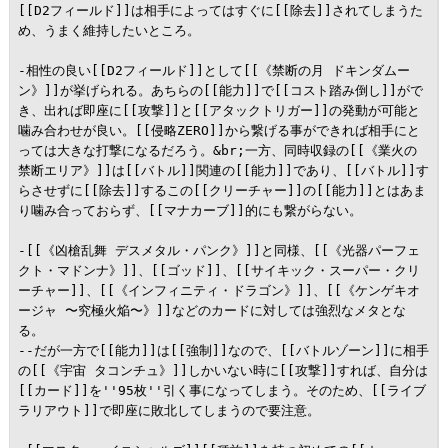
[[D2フィールド]]は相手によってはすぐに[[除去]]されてしまうた
め、うまく維持したいところ。

-相性の良い[[D2フィールド]]として[[《禁断の月 ドキンダムー
ン》]]が挙げられる。あちらの[[能力]]で[[コスト踏み倒し]]がで
き、出れば即座に[[攻撃]]と[[アタックトリガー]]の発動が可能と
噛み合わせが良い。[[侵略ZERO]]から繋げる事ができれば相手にと
っては大きな打撃になるだろう。&br;一方、同時収録の[[《業火の
禁断エリア》]]は[[バトル]]関連の[[能力]]であり、[[バトル]]す
らさせずに[[除去]]するこの[[クリーチャー]]の[[能力]]とはあま
り噛み合っておらず、[[マナカーブ]]的にも繋がらない。

-[[《凶槍乱舞 デスメタル・パンク》]]と同様、[[《光器パーフェ
クト・マドンナ》]]、[[ゴッド]]、[[サイキック・スーパー・クリ
ーチャー]]、[[《インフィニティ・ドラゴン》]]、[[《ケンゲキオ
ージャ 〜究極火焔〜》]]などのカードに対しては強烈なメタとな
る。

--だが一方で[[能力]]は[[強制]]なので、[[バトルゾーン]]に相手
の[[《宇宙 タコンチュ》]]しかいない時に[[攻撃]]すれば、自分は
[[カード]]を''95枚''引く事になってしまう。そのため、[[ライブ
ラリアウト]]で即座に敗北してしまうので要注意。
