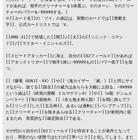
ドがあれば、相手のクリーチャーを1体選ぶ。そのターン、そのクリー
チャーのパワーを−99999する。|

※[[カード名]]の「ブイ」の表記は、実際のカードでは[[禁断文
字]]、公式カードリストでは「V」

[[DMD-31]]で登場した[[闇]]/[[火]]の[[ソニック・コマン
ド]]/[[マスター・イニシャルズ]]。

[[スピードアタッカー]]に加え、自分の[[D2フィールド]]があれば
[[アタックトリガー]]で相手1体に−99999もの[[パワー低下]]を放
つ。

[[《爆竜 GENJI・XX》]]や[[《鬼カイザー 「滅」》]]と同じサイ
ズながら、放てる[[除去]]の威力はあちらを大幅に上回る。−99999
という値は[[《終焉の禁断 ドルマゲドンX》]]や[[《∞龍 ゲンムエ
ンペラー》]]等の規格外、[[《名も無き神人類》]]を間に挟んでフ
ル[[リンク]]した[[五元神]]、あるいは過剰に[[パンプアップ]]し
た[[クリーチャー]]を除きあらゆる[[クリーチャー]]が射程内に収
まるため、実質的な[[確定除去]]である。

その代わり自分の[[D2フィールド]]が存在することが条件となって
おり、用意のない状態ではただの[[準バニラ]]と化してしまう。また