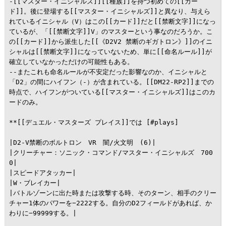
-[[マスター・イニシャルズ]][[種族]]を持つ初めての[[カー
ド]]。後に登場する[[マスター・イニシャルズ]]と異なり、与えら
れているイニシャル（V）はこの[[カード]]だと[[禁断文字]]になっ
ているが、「[[禁断文字]]V」のマスターという事なのだろうか。こ
の[[カード]]から派生した[[《D2V2 禁断のギガトロン》]]のイニ
シャルは[[禁断文字]]になっていないため、単に[[命名ルール]]が
確立していなかっただけの可能性もある。

--またこれも命名ルールが不安定だった影響なのか、イニシャルと
「D2」の間にハイフン（-）が含まれている。[[DM22-RP2]]までの
時点で、ハイフンがついている[[マスター・イニシャルズ]]はこのカ
ードのみ。

**[[デュエル・マスターズ プレイス]]では [#plays]

|D2-V禁断のボルトロン　VR　闇/火文明　(6)|

|クリーチャー：ソニック・コマンド/マスター・イニシャルズ　700
0|

|スピードアタッカー|

|W・ブレイカー|

|バトルゾーンに出た時または攻撃する時、そのターン、相手のクリー
チャー1体のパワーを−2222する。自分のD2フィールドがあれば、か
わりに−99999する。|
