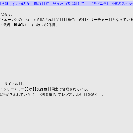
つ引き継げず、強力な[[能力]]持ちだった両者に対して、[[準バニラ]]同然のス
だろう。

・ムーン》の[[火]]が削除され[[闇]][[単色]]の[[クリーチャー]]となっている
・武者・BLACK》]]に次いで2体目。

[[サイクル]]。

キック・クリーチャー]]が[[友好色]]同士で合成されている。

る単語が含まれている（[[《尖骨縫合 アレグスカル》]]を除く）。
