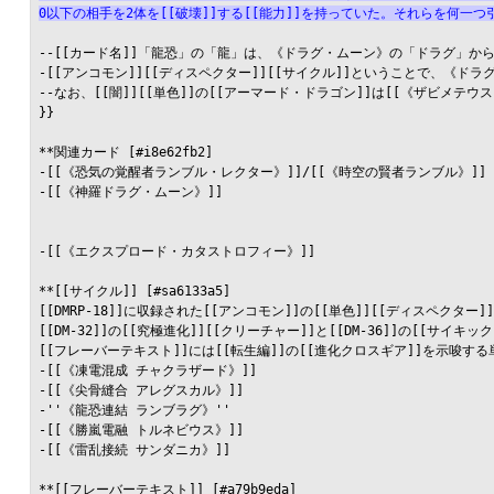
0以下の相手を2体を[[破壊]]する[[能力]]を持っていた。それらを何一
--[[カード名]]「龍恐」の「龍」は、《ドラグ・ムーン》の「ドラグ」から
-[[アンコモン]][[ディスペクター]][[サイクル]]ということで、《ドラグ
--なお、[[闇]][[単色]]の[[アーマード・ドラゴン]]は[[《ザビメテウス
}}

**関連カード [#i8e62fb2]

-[[《恐気の覚醒者ランブル・レクター》]]/[[《時空の賢者ランブル》]]

-[[《神羅ドラグ・ムーン》]]

-[[《エクスプロード・カタストロフィー》]]

**[[サイクル]] [#sa6133a5]

[[DMRP-18]]に収録された[[アンコモン]]の[[単色]][[ディスペクター]]
[[DM-32]]の[[究極進化]][[クリーチャー]]と[[DM-36]]の[[サイ
[[フレーバーテキスト]]には[[転生編]]の[[進化クロスギア]]を示唆す
-[[《凍電混成 チャクラザード》]]

-[[《尖骨縫合 アレグスカル》]]

-''《龍恐連結 ランブラグ》''

-[[《勝嵐電融 トルネビウス》]]

-[[《雷乱接続 サンダニカ》]]

**[[フレーバーテキスト]] [#a79b9eda]
