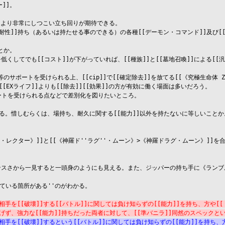
]]。

]]により非常にしつこい立ち回りが期待できる。

[[耐性]]持ち（あるいは持たせる事のできる）の各種[[デーモン・コマンド]]及び[
とか。

を低くしてでも[[コスト]]が下がっていれば、[[種族]]と[[墓地召喚]]による[[
等のサポートを受けられる上、[[cip]]で[[確定除去]]を放てる[[《究極生命体 Z
[EXライフ]]よりも[[除去]][[効果]]の方が有効に働く場面は多いだろう。

ポートを受けられる点などで差別化を図りたいところ。

ある。惜しむらくは、場持ち、耐久に関する[[能力]]以外を持たないに等しいことか。
ル・レクター》]]と[[《神羅ド''ラグ''・ムーン》>《神羅ドラグ・ムーン》]]を合
ンスさから一見すると一頭身のようにも見える。また、ジッパーの持ち手に《ランブ
ている箇所がある''のがわかる。

相手を[[破壊]]する[[バトル]]に関しては負け知らずの[[能力]]を持ち、方や[[
継げず、強力な[[能力]]持ちだった両者に対して、[[準バニラ]]同然のスペック
相手を[[破壊]]するという[[バトル]]に関しては負け知らずの[[能力]]を持ち、