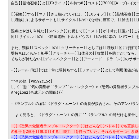
自己[[墓地召喚]]と[[EXライフ]]を持つ8[[コスト]]7000[[W・ブレイカー
[[召喚]]する[[マナ]]さえ揃っていれば、[[EXライフ]]と[[墓地召喚
[[種族]]によるサポートも[[サイクル]]の中では特に豊富で、[[除去]]
難点はやはり単純な[[スペック]]に反して[[コスト]]が非常に[[重い]]こ
同[[サイクル]]の[[《勝嵐電融 トルネビウス》]]の様に素の[[パワー]]
また、類似[[スペック]]の[[クリーチャー]]としては[[種族]]的にほぼ同
場持ちはともかく相手[[クリーチャー]]1体分の[[攻撃]]を防ぐだけなら、[
そちらが持たない[[ディスペクター]]と[[アーマード・ドラゴン]]のサ
-[[シールド戦]]では非常に場持ちする[[ファッティ]]として利用価値が
**その他 [#o592c15c]

[[《''恐''気の覚醒者''ランブ''ル・レクター》>《恐気の覚醒者ランブ
#region2(合成元との関係){{

-《ランブル》の肩に《ドラグ・ムーン》の両腕が接合され、そのアンバラ
--よく見ると、《ドラグ・ムーン》の腕に''《ランブル》の髭だけを接合し
-[[《恐気の覚醒者ランブル・レクター》]]はどんな[[バトル]]でも置換し
の相手を2体を[[破壊]]する[[能力]]を持っていた。それらを何一つ引き
-[[《恐気の覚醒者ランブル・レクター》]]はどんな[[バトル]]でも置換し