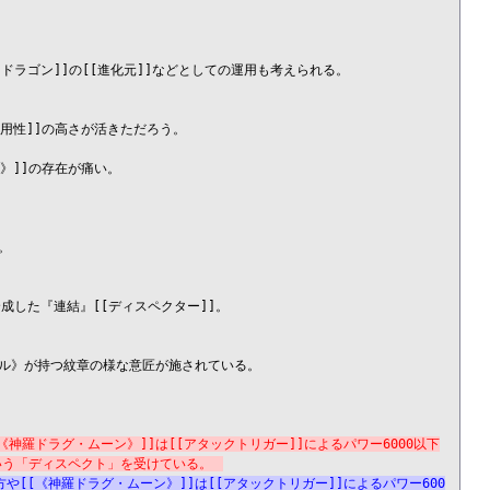
[ドラゴン]]の[[進化元]]などとしての運用も考えられる。

汎用性]]の高さが活きただろう。

》]]の存在が痛い。



成した『連結』[[ディスペクター]]。

ル》が持つ紋章の様な意匠が施されている。

《神羅ドラグ・ムーン》]]は[[アタックトリガー]]によるパワー6000以下
という「ディスペクト」を受けている。
方や[[《神羅ドラグ・ムーン》]]は[[アタックトリガー]]によるパワー600