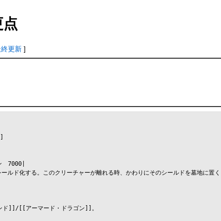
更点
最終更新
]


000|

をシールド化する。このクリーチャーが離れる時、かわりにそのシールドを墓地に置く）
ンド]]/[[アーマード・ドラゴン]]。
