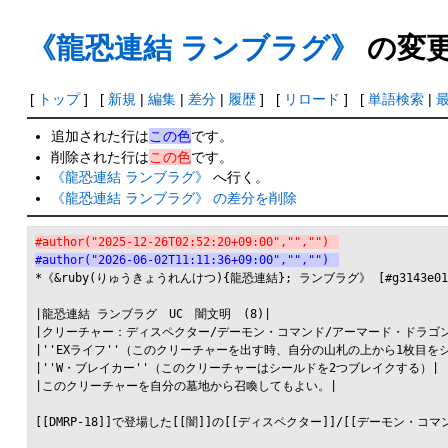
《龍恐連結 ランブラグ》
の変
[
トップ
] [
新規
|
編集
|
差分
|
履歴
] [
リロード
] [
単語検索
|
追加された行は
この色
です。
削除された行は
この色
です。
《龍恐連結 ランブラグ》
へ行く。
《龍恐連結 ランブラグ》 の差分を削除
#author("2025-12-26T02:52:20+09:00","","")
#author("2026-06-02T11:11:36+09:00","","")
*《&ruby(りゅうきょうれんけつ){龍恐連結}; ランブラグ》 [#g3143e01]
|龍恐連結 ランブラグ　UC　闇文明　(8)|

|クリーチャー：ディスペクター/デーモン・コマンド/アーマード・ドラゴン　7
|''EXライフ''（このクリーチャーを出す時、自分の山札の上から1枚目
|''W・ブレイカー''（このクリーチャーはシールドを2つブレイクする）|

|このクリーチャーを自分の墓地から召喚してもよい。|

[[DMRP-18]]で登場した[[闇]]の[[ディスペクター]]/[[デーモン・コマ