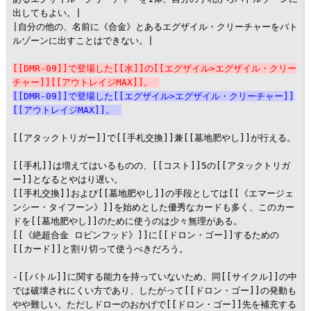
出してもよい。|

|自分の他の、名前に《合金》とあるエグザイル・クリーチャーをバト
ルゾーンに出すことはできない。|

[[DMR-09]]で登場した[[水]]の[[エグザイル>エグザイル・クリー
チャー]][[アウトレイジMAX]]。
[[DMR-09]]で登場した[[エグザイル>エグザイル・クリーチャー]]
[[アウトレイジMAX]]。
[[アタックトリガー]]で[[手札交換]]兼[[墓地肥やし]]が行える。

[[手札]]は増えてはいるものの、[[コスト]]5の[[アタックトリガ
ー]]となるとやはり遅い。

[[手札交換]]および[[墓地肥やし]]の手段としては[[《エマージェ
ンシー・タイフーン》]]を始めとした優秀なカードも多く、このカー
ドを[[墓地肥やし]]のために使うのは少々無理がある。

[[《絶超合金 ロビンフッド》]]に[[ドロン・ゴー]]するための
[[カード]]と割り切って使うべきだろう。

-[[バトル]]に関する能力を持っていないため、同[[サイクル]]の中
では破壊されにくい方であり、したがって[[ドロン・ゴー]]の発動も
やや難しい。ただしドローのおかげで[[ドロン・ゴー]]先を補充する