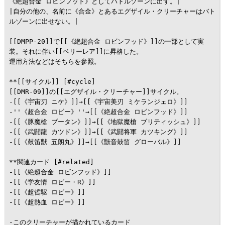
《絶超合金 ロビンフッド》としてバトルゾーンに出す。|

|自分の他の、名前に《合金》とあるエグザイル・クリーチャーはバト
ルゾーンに出せない。|

[[DMPP-20]]で[[《絶超合金 ロビンフッド》]]の一部として実
装。それに伴い[[ベリーレア]]に昇格した。

運用方法などはそちらを参照。

**[[サイクル]] [#cycle]

[[DMR-09]]の[[エグザイル・クリーチャー]]サイクル。

-[[《宇宙刃 ニケ》]]→[[《宇宙美刃 ミケランジェロ》]]

-''《超合金 ロビー》''→[[《絶超合金 ロビンフッド》]]

-[[《豚魔槍 ブータン》]]→[[《地獄魔槍 ブリティッシュ》]]

-[[《武闘龍 カツドン》]]→[[《武闘将軍 カツキング》]]

-[[《鼓笛獣 五朗丸》]]→[[《獣音鼓笛 グローバル》]]

**関連カード [#related]

-[[《絶超合金 ロビンフッド》]]

-[[《学友情 ロビー・R》]]

-[[《超哲駆 ロビー》]]

-[[《超熱血 ロビー》]]

-このクリーチャーが描かれているカード
