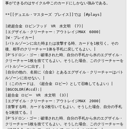
事ができるのはサイクル中このカードにしかない強みである。

**[[デュエル・マスターズ プレイス]]では [#plays]

|絶超合金 ロビンフッド　VR　水文明　(7)|

|エグザイル・クリーチャー：アウトレイジMAX　6000|

|W・ブレイカー|

|バトルゾーンに出た時または攻撃する時、カードを1枚引く。その
後、相手のクリーチャー1体を手札に戻してもよい。|

|P'Sドロン・ゴー：破壊された時、自分の手札から水のエグザイル・
クリーチャー1枚を捨ててもよい。そうした場合、このクリーチャーを
バトルゾーンに出す。|

|自分の他の、名前に《合金》とあるエグザイル・クリーチャーはバト
ルゾーンに出せない。|

|（このカードは、《超合金 ロビー》として召喚してもよい）|

|BGCOLOR(#ccd):|

|超合金 ロビー　VR　水文明　(3)|

|エグザイル・クリーチャー：アウトレイジMAX　2000|

|攻撃する時、カードを2枚引いてもよい。そうした場合、自分の手札
を1枚捨てる。|

|P'Sドロン・ゴー：破壊された時、自分の手札から水のエグザイル・
クリーチャー1枚を捨ててもよい。そうした場合、このクリーチャーを