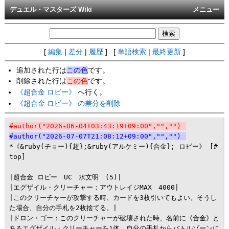
デュエル・マスターズ Wiki
メニュー
[
編集
|
差分
|
履歴
] [
単語検索
|
最終更新
]
追加された行は
この色
です。
削除された行は
この色
です。
《超合金 ロビー》
へ行く。
《超合金 ロビー》 の差分を削除
#author("2026-06-04T03:43:19+09:00","","")
#author("2026-07-07T21:08:12+09:00","","")
*《&ruby(チョー){超};&ruby(アルケミー){合金}; ロビー》 [#
top]

|超合金 ロビー　UC　水文明　(5)|

|エグザイル・クリーチャー：アウトレイジMAX　4000|

|このクリーチャーが攻撃する時、カードを3枚引いてもよい。そうし
た場合、自分の手札を2枚捨てる。|

|ドロン・ゴー：このクリーチャーが破壊された時、名前に《合金》と
あるエグザイル・クリーチャーを1体、自分の手札からバトルゾーンに