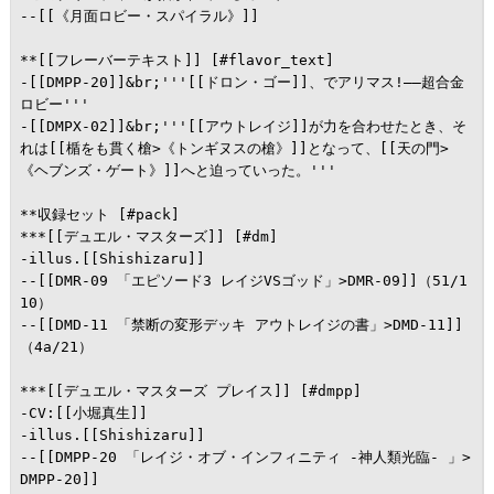
--[[《月面ロビー・スパイラル》]]

**[[フレーバーテキスト]] [#flavor_text]

-[[DMPP-20]]&br;'''[[ドロン・ゴー]]、でアリマス!――超合金 
ロビー'''

-[[DMPX-02]]&br;'''[[アウトレイジ]]が力を合わせたとき、そ
れは[[楯をも貫く槍>《トンギヌスの槍》]]となって、[[天の門>
《ヘブンズ・ゲート》]]へと迫っていった。'''

**収録セット [#pack]

***[[デュエル・マスターズ]] [#dm]

-illus.[[Shishizaru]]

--[[DMR-09 「エピソード3 レイジVSゴッド」>DMR-09]]（51/1
10）

--[[DMD-11 「禁断の変形デッキ アウトレイジの書」>DMD-11]]
（4a/21）

***[[デュエル・マスターズ プレイス]] [#dmpp]

-CV:[[小堀真生]]

-illus.[[Shishizaru]]

--[[DMPP-20 「レイジ・オブ・インフィニティ -神人類光臨- 」>
DMPP-20]]
