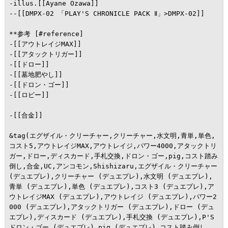
-illus.[[Ayane Ozawa]]

--[[DMPX-02 「PLAY'S CHRONICLE PACK Ⅱ」>DMPX-02]]

**参考 [#reference]

-[[アウトレイジMAX]]

-[[アタックトリガー]]

-[[ドロー]]

-[[墓地肥やし]]

-[[ドロン・ゴー]]

-[[ロビー]]

-[[合金]]

&tag(エグザイル・クリーチャー,クリーチャー,水文明,青単,単色,
コスト5,アウトレイジMAX,アウトレイジ,パワー4000,アタックトリ
ガー,ドロー,ディスカード,手札交換,ドロン・ゴー,pig,コスト踏み
倒し,合金,UC,アンコモン,Shishizaru,エグザイル・クリーチャー 
(デュエプレ),クリーチャー (デュエプレ),水文明 (デュエプレ),
青単 (デュエプレ),単色 (デュエプレ),コスト3 (デュエプレ),ア
ウトレイジMAX (デュエプレ),アウトレイジ (デュエプレ),パワー2
000 (デュエプレ),アタックトリガー (デュエプレ),ドロー (デュ
エプレ),ディスカード (デュエプレ),手札交換 (デュエプレ),P'S
ドロン・ゴー (デュエプレ),pig (デュエプレ),コスト踏み倒し 