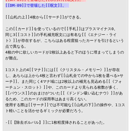
[[DM-09]]で登場した[[呪文]]。
[[山札の上]]4枚から[[サーチ]]ができる。

この[[カード]]を使っているので[[手札]]はプラスマイナス0。

同じ3[[コスト]]の手札補充呪文には有名な[[《エナジー・ライ
ト》]]が存在するが、こちらはある程度狙ったカードを引けるという
点で異なる。

4枚の中に欲しいカードが2枚以上あると下のほうに埋まってしまうの
が難点。

1コスト上の4[[マナ]]には[[《クリスタル・メモリー》]]が存在
し、あちらは上から4枚と言わず[[山札全ての中から1枚を選べる>サ
ーチ]]。また同じく4マナ域には2枚以上の補充も見込める[[《フォ
ーチュン・スロット》]]や、このカードより見られる枚数が多く、
[[バウンス]]のおまけがついた[[《ドンドン吸い込むナウ》]]があ
るため、このカードの採用率はあまり高くない。

使用する際は[[サーチ]]では不可能な[[山札の下]]の操作や、1コス
ト軽いことを活かせるギミックが必要だろう。

-[[【除去ボルバル】]]に1枚程度挿されることがあった。
