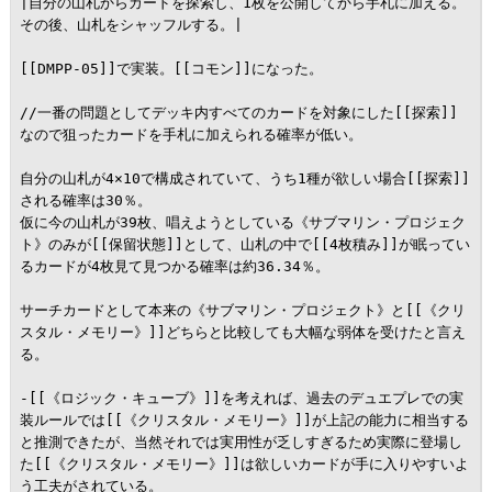
|自分の山札からカードを探索し、1枚を公開してから手札に加える。
その後、山札をシャッフルする。|

[[DMPP-05]]で実装。[[コモン]]になった。

//一番の問題としてデッキ内すべてのカードを対象にした[[探索]]
なので狙ったカードを手札に加えられる確率が低い。

自分の山札が4×10で構成されていて、うち1種が欲しい場合[[探索]]
される確率は30％。

仮に今の山札が39枚、唱えようとしている《サブマリン・プロジェク
ト》のみが[[保留状態]]として、山札の中で[[4枚積み]]が眠ってい
るカードが4枚見て見つかる確率は約36.34％。

サーチカードとして本来の《サブマリン・プロジェクト》と[[《クリ
スタル・メモリー》]]どちらと比較しても大幅な弱体を受けたと言え
る。

-[[《ロジック・キューブ》]]を考えれば、過去のデュエプレでの実
装ルールでは[[《クリスタル・メモリー》]]が上記の能力に相当する
と推測できたが、当然それでは実用性が乏しすぎるため実際に登場し
た[[《クリスタル・メモリー》]]は欲しいカードが手に入りやすいよ
う工夫がされている。
