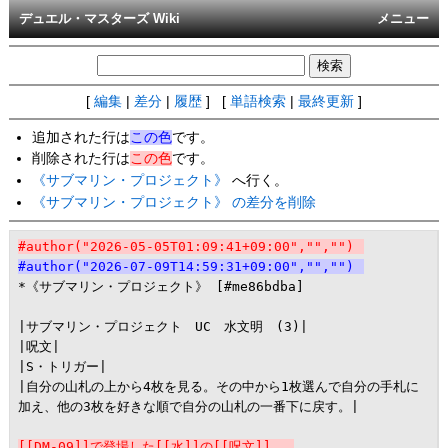
デュエル・マスターズ Wiki
メニュー
[
編集
|
差分
|
履歴
] [
単語検索
|
最終更新
]
追加された行は
この色
です。
削除された行は
この色
です。
《サブマリン・プロジェクト》
へ行く。
《サブマリン・プロジェクト》 の差分を削除
#author("2026-05-05T01:09:41+09:00","","")
#author("2026-07-09T14:59:31+09:00","","")
*《サブマリン・プロジェクト》 [#me86bdba]

|サブマリン・プロジェクト　UC　水文明　(3)|

|呪文|

|S・トリガー|

|自分の山札の上から4枚を見る。その中から1枚選んで自分の手札に
加え、他の3枚を好きな順で自分の山札の一番下に戻す。|

[[DM-09]]で登場した[[水]]の[[呪文]]。