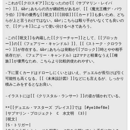
-これが[[クロスギア]]になったのが[[《サブマリン・レイバ
ー》]]。&br;あちらの方が継続性があるが、[[《魔光王機デ・バウ
ラ伯》]]等の優秀な[[呪文]][[回収]][[カード]]も多いため、どち
らが上と言うわけではない。&br;こちらは殴り手がいなくても良いの
で、[[デッキ]]によって使い分けるべきであろう。

-この[[呪文]]を内蔵した[[クリーチャー]]として、[[ブロッカ
ー]]の[[《フェアリー・キャンドル》]]、[[《ストーク・クロウラ
ー》]]が存在する。&br;あちらは発動が[[ブロック]]時とやや相手
依存だが、《フェアリー・キャンドル》は2マナと軽量なうえ[[種
族]]が優秀なため、こちらより比較的使われやすい。

-下に置くカードはドローしにくいとはいえ、デュエルが長引けば引く
可能性も高くなる。[[《未来設計図》]]などにも言えるが、しっかり
積みこみをするとなお良い。

-イラストには[[《クリスタル・ランサー》]]の姿が描かれている。

**[[デュエル・マスターズ プレイス]]では [#ye10ef8e]

|サブマリン・プロジェクト　C　水文明　(3)|

|呪文|

|S・トリガー|
