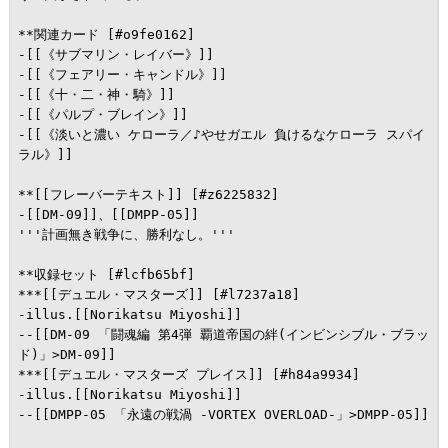
**関連カード [#o9fe0162]

-[[《サブマリン・レイバー》]]

-[[《フェアリー・キャンドル》]]

-[[《十・二・神・騎》]]

-[[《パルプ・ブレイン》]]

-[[《淡いと濃い ケローラ／♪やせガエル 負けるなケローラ スパイ
ラル》]]

**[[フレーバーテキスト]] [#z6225832]

-[[DM-09]]、[[DMPP-05]]

'''計画無き戦争に、勝利なし。'''

**収録セット [#lcfb65bf]

***[[デュエル・マスターズ]] [#l7237a18]

-illus.[[Norikatsu Miyoshi]]

--[[DM-09 「闘魂編 第4弾 覇道帝国の絆(インビンシブル・ブラッ
ド)」>DM-09]]

***[[デュエル・マスターズ プレイス]] [#h84a9934]

-illus.[[Norikatsu Miyoshi]]

--[[DMPP-05 「永遠の戦渦 -VORTEX OVERLOAD-」>DMPP-05]]
