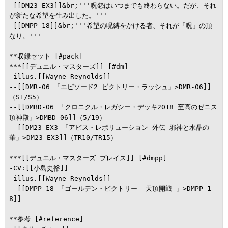
-[[DM23-EX3]]&br;'''呪怨はいつまでも終わらない。だが、それ
が新たな希望を生み出した。'''

-[[DMPP-18]]&br;'''希望の呪縛をかける者、それが「呪」の頂
なり。'''

**収録セット [#pack]

***[[デュエル・マスターズ]] [#dm]

-illus.[[Wayne Reynolds]]

--[[DMR-06 「エピソード2 ビクトリー・ラッシュ」>DMR-06]]
（S1/S5）

--[[DMBD-06 「クロニクル・レガシー・デッキ2018 至高のゼニス
頂神殿」>DMBD-06]]（5/19）

--[[DM23-EX3 「アビス・レボリューション 外伝 邪神と水晶の
華」>DM23-EX3]]（TR10/TR15）

***[[デュエル・マスターズ プレイス]] [#dmpp]

-CV:[[小島史裕]]

-illus.[[Wayne Reynolds]]

--[[DMPP-18 「ゴールデン・ビクトリー -天頂開戦-」>DMPP-1
8]]

**参考 [#reference]
