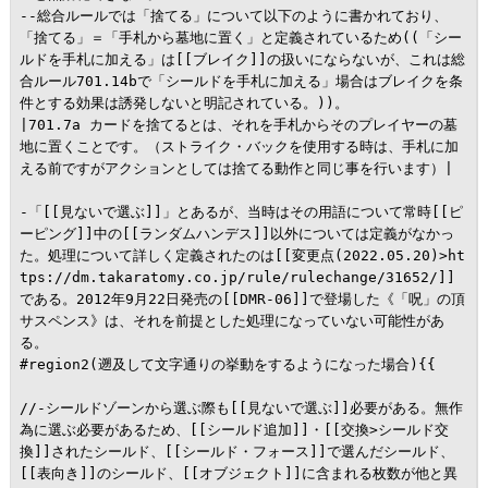
--総合ルールでは「捨てる」について以下のように書かれており、
「捨てる」＝「手札から墓地に置く」と定義されているため((「シー
ルドを手札に加える」は[[ブレイク]]の扱いにならないが、これは総
合ルール701.14bで「シールドを手札に加える」場合はブレイクを条
件とする効果は誘発しないと明記されている。))。

|701.7a カードを捨てるとは、それを手札からそのプレイヤーの墓
地に置くことです。（ストライク・バックを使用する時は、手札に加
える前ですがアクションとしては捨てる動作と同じ事を行います）|

-「[[見ないで選ぶ]]」とあるが、当時はその用語について常時[[ピ
ーピング]]中の[[ランダムハンデス]]以外については定義がなかっ
た。処理について詳しく定義されたのは[[変更点(2022.05.20)>ht
tps://dm.takaratomy.co.jp/rule/rulechange/31652/]]
である。2012年9月22日発売の[[DMR-06]]で登場した《「呪」の頂 
サスペンス》は、それを前提とした処理になっていない可能性があ
る。

#region2(遡及して文字通りの挙動をするようになった場合){{

//-シールドゾーンから選ぶ際も[[見ないで選ぶ]]必要がある。無作
為に選ぶ必要があるため、[[シールド追加]]・[[交換>シールド交
換]]されたシールド、[[シールド・フォース]]で選んだシールド、
[[表向き]]のシールド、[[オブジェクト]]に含まれる枚数が他と異