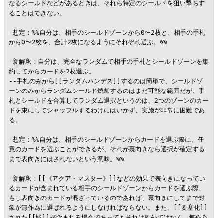
なるシールドなどがあるときは、それら特定のシールドを狙い撃ちす
ることはできない。

-想定：%%自分は、相手のシールドゾーンから0〜2枚と、相手の手札
から0〜2枚を、合計2枚になるようにそれぞれ選ぶ。%%

-新解釈：自分は、完全なランダムで相手の手札とシールドゾーンを集
約してからカードを2枚選ぶ。

--手札のみから[[ランダムハンデス]]するのは簡単で、シールドゾ
ーンのみからランダムシールド焼却するのはまだ可能な範囲だが、手
札とシールドを合算してランダム選択というのは、2つのゾーンのカー
ドを束にしてシャッフルするわけにはいかず、実施が非常に困難であ
る。

-想定：%%自分は、相手のシールドゾーンからカードを選ぶ際に、任
意のカードを選ぶことができるが、それが裏向きなら選択が確定する
まで表向きにはされないという意味。%%

-新解釈：[[《アクア・マスター》]]などの効果で表向きになってい
るカードが含まれている相手のシールドゾーンからカードを選ぶ際、
もし表向きのカードが混ざっているのであれば、裏向きにしてまで対
象が無作為に選ばれるようにしなければならない。また、[[要塞化]]
された[[城]]が含まれる場合であってもそれは例外ではなく、無作為