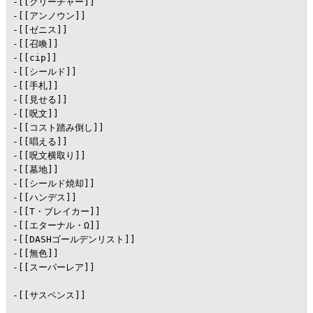
-[[クリーチャー]]

-[[アンノウン]]

-[[ゼニス]]

-[[召喚]]

-[[cip]]

-[[シールド]]

-[[手札]]

-[[見せる]]

-[[呪文]]

-[[コスト踏み倒し]]

-[[唱える]]

-[[呪文横取り]]

-[[墓地]]

-[[シールド焼却]]

-[[ハンデス]]

-[[T・ブレイカー]]

-[[エターナル・Ω]]

-[[DASHゴールデンリスト]]

-[[無色]]

-[[スーパーレア]]

-[[サスペンス]]
