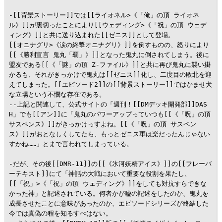
-[[背景ストーリー]]では[[ライオネル>《「俺」の頂 ライオネ
ル》]]が裏切ったことにより[[ウェディング>《「祝」の頂 ウェデ
ィング》]]と共に送り込まれた[[ゼニス]]として登場。

[[オニナグリ>《涙の終撃オニナグリ》]]を倒すものの、怒りにより
[[《勝利宣言 鬼丸「覇」》]]となった鬼丸に倒されてしまう。後に
盟友である[[《「謎」の頂 Z-ファイル》]]と共に再び鬼丸に襲い掛
かるも、それがきっかけで鬼丸は[[ゼニス]]化し、二度目の敗北を迎
えてしまった。[[エピソード2]]の[[背景ストーリー]]ではかませ犬
な立場という不憫な存在である。

--上記と関連して、公式サイトの「週刊！[[DMデッキ開発部]]DAS
H」でも[[アン]]に「鬼丸のパワーアップっていつも[[《「呪」の頂 
サスペンス》]]がきっかけっすよね。[[《「呪」の頂 サスペン
ス》]]がおとなしくしてたら、もっとゼニス軍は楽だったんじゃない
すかね……」とまで言われてしまっている。

-だが、その後[[DMR-11]]の[[《氷河妖精アイス》]]の[[フレーバ
ーテキスト]]にて「神話の大戦において重要な役割を果たし、
[[「祝」>《「祝」の頂 ウェディング》]]をしても対抗すらできな
かった神」と記述されている。何者かが嘘の記述をしたのか、鬼丸を
成長させたことに意味があったのか、エピソードシリーズが終結した
今では真偽の程を知るすべはない。
