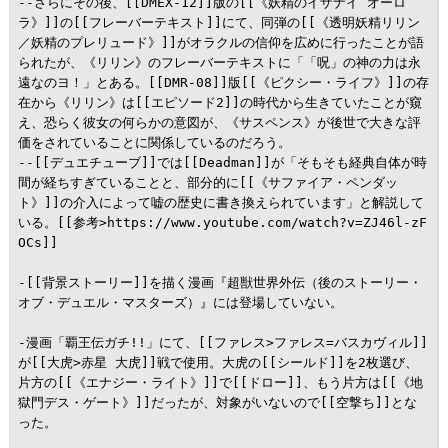
--さらにその後、[[DMEX-12]]版の[[《妖精のイザナイ オーロ
ラ》]]の[[フレーバーテキスト]]にて、同弾の[[《透明妖精リリン
／妖精のプレリュード》]]がオラクルの信仰を広めに行ったことが語
られたが、《リリン》のフレーバーテキストに「「呪」の神の力は永
遠なのヨ！」とある。[[DMR-08]]版[[《ピクシー・ライフ》]]の存
在から《リリン》は[[エピソード2]]の時代から生きていたことが窺
え、恐らく彼女の何らかの意図が、《サスペンス》が後世で大きな評
価をされていることに関係しているのだろう。

--[[デュエチューブ]]では[[Deadman]]が「そもそも経典自体が時
間が経ちすぎていることと、部分的に[[《サファイア・ペンダッ
ト》]]の介入によって嘘の歴史に書き換えられています」と解説して
いる。[[参考>https://www.youtube.com/watch?v=ZJ46l-zF
OCs]]

-[[背景ストーリー]]を描く漫画『超獣世界外伝（後のストーリー・
オブ・デュエル・マスターズ）』には登場していない。

-漫画「覇王伝ガチ!!」にて、[[ファレス>ファレス=バスカヴィル]]
が[[大虎>赤星 大虎]]戦で使用。大虎の[[シールド]]を2枚選び、
片方の[[《エナジー・ライト》]]で[[ドロー]]、もう片方は[[《地
獄門デス・ゲート》]]だったが、対象がいないので[[空撃ち]]とな
った。
