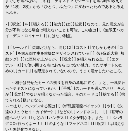
までしか選べない。これは、テキスト上でシールドを選ぶ時の数え方
が「1枚、2枚」から「ひとつ、ふたつ」に変わったためであると考え
られる。

-[[呪文]]を[[唱える]][[能力]]は[[任意]]なので、見た呪文が自
分が不利になる場合は唱えないことも可能。この点は[[《無限王ハカ
イ・デストロイヤー》]]にはない利点。

-[[シールド]]焼却だけなら、同じ12[[コスト]]でしかもその[[コ
スト]]を踏み倒す事を前提にデザインされている[[《GF隊総大将 無
敵ング》]]に軍杯が上がるが、[[呪文]]を唱えられる点、[[エター
ナル・Ω]]で使い回せる点はあちらにはない魅力。またサポートのた
めの[[カード]]も限定されていないので、うまく活かしたいところ。

-「～相手は見せたカードの残りを自身の墓地に置く。」と、一風変わ
ったテキストになっているが、[[手札]]のカードを選んでおり、それ
が[[呪文]]でないか唱えなかった場合、そのカードは[[捨てる]](捨
てられる)扱いとなる。

--つまり、ハンデスする際は[[《斬隠蒼頭龍バイケン》]]や[[《永
遠のリュウセイ・カイザー》]]などの[[マッドネス]]、[[《墓守の
鐘ベルリン》]]などの[[ハンデス]]メタが刺さる。また、[[《ハラ
グロX☆行っくよー！》]]のような[[マッドネス]][[呪文]]は唱えな
いと無効化できない。
