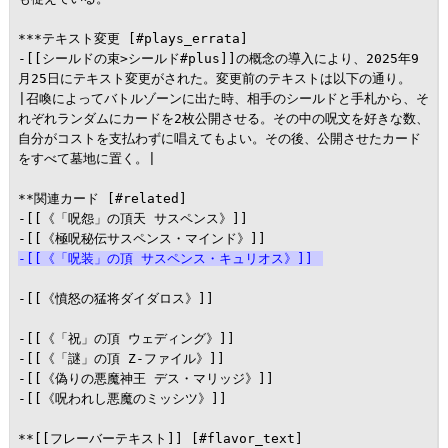
***テキスト変更 [#plays_errata]

-[[シールドの束>シールド#plus]]の概念の導入により、2025年9
月25日にテキスト変更がされた。変更前のテキストは以下の通り。

|召喚によってバトルゾーンに出た時、相手のシールドと手札から、そ
れぞれランダムにカードを2枚公開させる。その中の呪文を好きな数、
自分がコストを支払わずに唱えてもよい。その後、公開させたカード
をすべて墓地に置く。|

**関連カード [#related]

-[[《「呪怨」の頂天 サスペンス》]]

-[[《「呪装」の頂 サスペンス・キュリオス》]]
-[[《憤怒の猛将ダイダロス》]]

-[[《「祝」の頂 ウェディング》]]

-[[《「謎」の頂 Z-ファイル》]]

-[[《偽りの悪魔神王 デス・マリッジ》]]

-[[《呪われし悪魔のミッシツ》]]

**[[フレーバーテキスト]] [#flavor_text]
