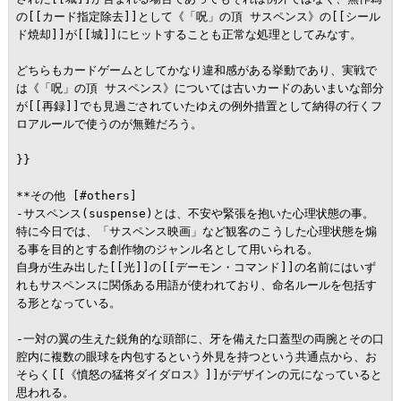
の[[カード指定除去]]として《「呪」の頂 サスペンス》の[[シール
ド焼却]]が[[城]]にヒットすることも正常な処理としてみなす。

どちらもカードゲームとしてかなり違和感がある挙動であり、実戦で
は《「呪」の頂 サスペンス》については古いカードのあいまいな部分
が[[再録]]でも見過ごされていたゆえの例外措置として納得の行くフ
ロアルールで使うのが無難だろう。

}}

**その他 [#others]

-サスペンス(suspense)とは、不安や緊張を抱いた心理状態の事。
特に今日では、「サスペンス映画」など観客のこうした心理状態を煽
る事を目的とする創作物のジャンル名として用いられる。

自身が生み出した[[光]]の[[デーモン・コマンド]]の名前にはいず
れもサスペンスに関係ある用語が使われており、命名ルールを包括す
る形となっている。

-一対の翼の生えた鋭角的な頭部に、牙を備えた口蓋型の両腕とその口
腔内に複数の眼球を内包するという外見を持つという共通点から、お
そらく[[《憤怒の猛将ダイダロス》]]がデザインの元になっていると
思われる。
