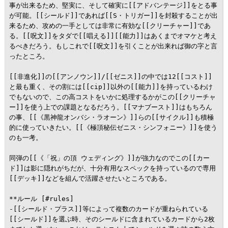
事が出来るため、堅実に、そして確実に[[アドバンテージ]]をとる事
が可能。[[シールド]]であれば[[S・トリガー]]を封殺することが出
来るため、攻めの一手としては非常に有効な[[クリーチャー]]であ
る。[[呪文]]をタダで[[唱える]][[能力]]はあくまでオマケと考え
るべきだろう。もしこれで[[呪文]]を引くことが出来れば御の字と言
ったところ。

[[非進化]]の[[アンノウン]]/[[ゼニス]]の中では12[[コスト]]
と最も重く、その割には[[cip]]以外の[[能力]]を持っているわけ
でもないので、この高コストをいかに処理するかがこの[[クリーチャ
ー]]を使う上での課題となるだろう。[[マナブースト]]はもちろん
の事、[[《黒神龍オンバシ・ラオーン》]]らの[[サイクル]]も積極
的に使っていきたい。[[《極頂秘伝ゼニス・シンフォニー》]]を使う
のも一考。

同弾の[[《「祝」の頂 ウェディング》]]が強力なのでこの[[カー
ド]]は影に隠れがちだが、十分有用なスペックを持っているので専用
[[デッキ]]などを組んで活躍させたいところである。

**ルール [#rules]

-[[シールド・プラス]]等によって複数のカードが重ねられている
[[シールド]]を選ぶ時、そのシールドに含まれているカードから2枚