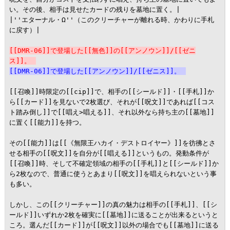
い。その後、相手は見せたカードの残りを墓地に置く。|

|''エターナル・Ω''（このクリーチャーが離れる時、かわりに手札
に戻す）|

[[DMR-06]]で登場した[[無色]]の[[アンノウン]]/[[ゼニ
ス]]。
[[DMR-06]]で登場した[[アンノウン]]/[[ゼニス]]。
[[召喚]]時限定の[[cip]]で、相手の[[シールド]]・[[手札]]か
ら[[カード]]を見ないで2枚選び、それが[[呪文]]であれば[[コス
ト踏み倒し]]で[[唱え>唱える]]、それ以外なら持ち主の[[墓地]]
に置く[[能力]]を持つ。

その[[能力]]は[[《無限王ハカイ・デストロイヤー》]]を彷彿とさ
せる相手の[[呪文]]を自分が[[唱える]]というもの。発動条件が
[[召喚]]時、そして不確定領域の相手の[[手札]]と[[シールド]]か
ら2枚なので、普通に使うとあまり[[呪文]]を唱えられないという事
も多い。

しかし、この[[クリーチャー]]の真の魅力は相手の[[手札]]、[[シ
ールド]]いずれか2枚を確実に[[墓地]]に送ることが出来るというと
ころ。選んだ[[カード]]が[[呪文]]以外の場合でも[[墓地]]に送る