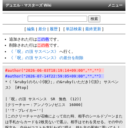
デュエル・マスターズ Wiki
メニュー
[
編集
|
差分
|
履歴
] [
単語検索
|
最終更新
]
追加された行は
この色
です。
削除された行は
この色
です。
《「呪」の頂 サスペンス》
へ行く。
《「呪」の頂 サスペンス》 の差分を削除
#author("2026-06-03T18:19:14+09:00","","")
#author("2026-07-14T22:59:05+09:00","","")
*《「&ruby(のろい){呪};」の&ruby(いただき){頂}; サスペン
ス》 [#top]

|「呪」の頂 サスペンス　SR　無色　(12)|

|クリーチャー：アンノウン/ゼニス　16000|

|''T・ブレイカー''|

|このクリーチャーが召喚によって出た時、相手のシールドゾーンまた
は手札からカードを2枚見ないで選ぶ。相手はそれを見せる。その中の
呪文を、自分がコストを支払わずに唱え、持ち主の墓地に置いてもよ