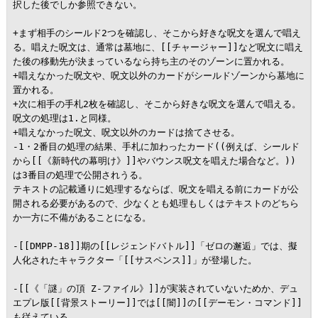
択した後でしか参照できない。

+まず相手のシールド2つを確認し、そこから好きな呪文を選んで唱え
る。唱えた呪文は、通常は墓地に、[[チャージャー]]など呪文に唱え
た後の移動先が決まっているなら持ち主のそのゾーンに置かれる。

+唱えなかった呪文や、呪文以外のカードがシールドゾーンから墓地に
置かれる。

+次に相手の手札2枚を確認し、そこから好きな呪文を選んで唱える。
呪文の処理は1.と同様。

+唱えなかった呪文、呪文以外のカードは捨てさせる。

-1・2番目の処理の結果、手札に加わったカード((例えば、シールド
から[[《新時代の幕明け》]]やバウンス呪文を唱えた場合など。))
は3番目の処理で公開されうる。

テキストの記載通りに処理するならば、呪文を唱える前にカードが公
開される必要があるので、少なくとも処理もしくはテキストのどちら
か一方に不備があることになる。

-[[DMPP-18]]期の[[レジェンドバトル]]「ゼロの邂逅」では、擬
人化されたキャラクター「[[サスペンス]]」が登場した。

-[[《「謎」の頂 Z-ファイル》]]が実装されていないためか、デュ
エプレ版[[背景ストーリー]]では[[闇]]の[[デーモン・コマンド]]
も従えている。
