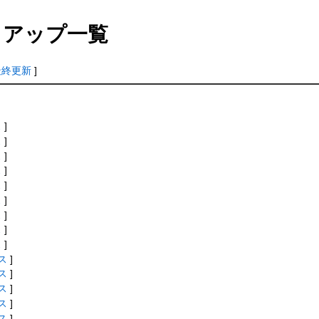
アップ一覧
最終更新
]
ス
]
ス
]
ス
]
ス
]
ス
]
ス
]
ス
]
ス
]
ス
]
ス
]
ス
]
ス
]
ス
]
ス
]