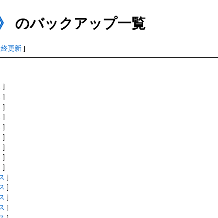
》
のバックアップ一覧
最終更新
]
ス
]
ス
]
ス
]
ス
]
ス
]
ス
]
ス
]
ス
]
ス
]
ス
]
ス
]
ス
]
ス
]
ス
]