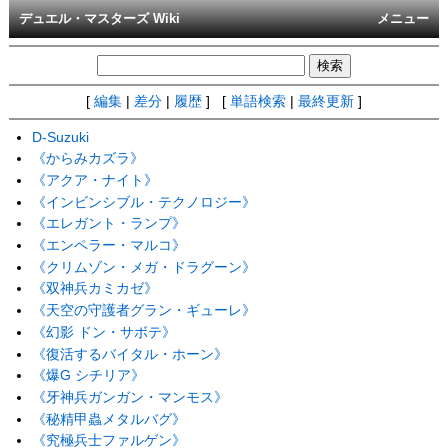
デュエル・マスターズ Wiki
メニュー
[
編集
|
差分
|
履歴
] [
単語検索
|
最終更新
]
D-Suzuki
《からみカズラ》
《アクア・ナイト》
《インビンシブル・テクノロジー》
《エレガント・ランプ》
《エンペラー・マルコ》
《クリムゾン・メガ・ドラグーン》
《双神兵カミカゼ》
《天空の守護者グラン・ギューレ》
《幻影 ドン・サボテ》
《復活するバイタル・ホーン》
《爆G シチリア》
《牙神兵ガンガン・マンモス》
《秘精甲蟲メタルバグ》
《究極兵士ファルゲン》