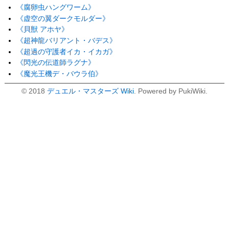
《腐卵虫ハングワーム》
《虚空の翼ダークモルダー》
《貝獣 アホヤ》
《超神龍バリアント・バデス》
《超過の守護者イカ・イカガ》
《閃光の伝道師ラグナ》
《魔光王機デ・バウラ伯》
© 2018
デュエル・マスターズ Wiki
. Powered by PukiWiki.