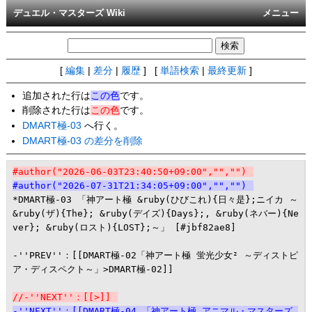
デュエル・マスターズ Wiki
メニュー
[
編集
|
差分
|
履歴
] [
単語検索
|
最終更新
]
追加された行は
この色
です。
削除された行は
この色
です。
DMART極-03
へ行く。
DMART極-03 の差分を削除
#author("2026-06-03T23:40:50+09:00","","")
#author("2026-07-31T21:34:05+09:00","","")
*DMART極-03 「神アート極 &ruby(ひびこれ){日々是};ニイカ ～
&ruby(ザ){The}; &ruby(デイズ){Days};, &ruby(ネバー){Ne
ver}; &ruby(ロスト){LOST};～」 [#jbf82ae8]

-''PREV''：[[DMART極-02「神アート極 蛍光少女² ～ディストピ
ア・ディスペクト～」>DMART極-02]]

//-''NEXT''：[[>]]
-''NEXT''：[[DMART極-04 「神アート極 アニマル・マスターズ 