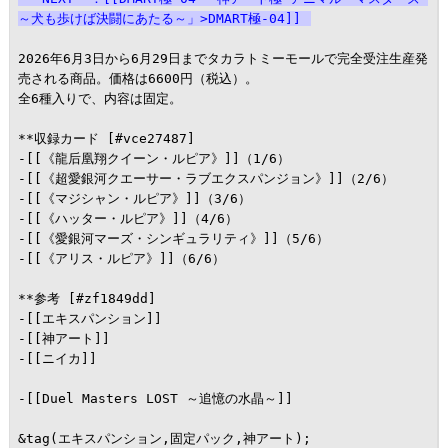
～犬も歩けば決闘にあたる～」>DMART極-04]]
2026年6月3日から6月29日までタカラトミーモールで完全受注生産発
売される商品。価格は6600円（税込）。

全6種入りで、内容は固定。

**収録カード [#vce27487]

-[[《龍后凰翔クイーン・ルピア》]]（1/6）

-[[《超愛銀河クエーサー・ラブエクスパンジョン》]]（2/6）

-[[《マジシャン・ルピア》]]（3/6）

-[[《ハッター・ルピア》]]（4/6）

-[[《愛銀河マーズ・シンギュラリティ》]]（5/6）

-[[《アリス・ルピア》]]（6/6）

**参考 [#zf1849dd]

-[[エキスパンション]]

-[[神アート]]

-[[ニイカ]]

-[[Duel Masters LOST ～追憶の水晶～]]
