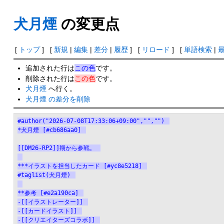
犬月煙
の変更点
[
トップ
] [
新規
|
編集
|
差分
|
履歴
] [
リロード
] [
単語検索
|
追加された行は
この色
です。
削除された行は
この色
です。
犬月煙
へ行く。
犬月煙 の差分を削除
#author("2026-07-08T17:33:06+09:00","","")
*犬月煙 [#cb686aa0]
[[DM26-RP2]]期から参戦。
***イラストを担当したカード [#yc8e5218]
#taglist(犬月煙)
**参考 [#e2a190ca]
-[[イラストレーター]]
-[[カードイラスト]]
-[[クリエイターズコラボ]]