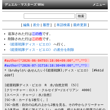
デュエル・マスターズ Wiki
メニュー
[
編集
|
差分
|
履歴
] [
単語検索
|
最終更新
]
追加された行は
この色
です。
削除された行は
この色
です。
《鎧亜戦隊ディス・ピエロ》
へ行く。
《鎧亜戦隊ディス・ピエロ》 の差分を削除
#author("2026-06-04T03:18:06+09:00","","")
#author("2026-07-31T16:18:30+09:00","","")
*《&ruby(がいあせんたい){鎧亜戦隊};ディス・ピエロ》 [#k61d
dd8f]

|鎧亜戦隊ディス・ピエロ　R　水/自然文明　(5)|

|クリーチャー：ロスト・クルセイダー/エイリアン　4000|

|スペース・チャージ：水/自然|

|SC−水：カードを1枚引く。|

|SC−自然：自分の山札の上から2枚を見る。その中からクリーチャー
を1体見せ、手札に加えてもよい。その後、残りを好きな順序で山札の