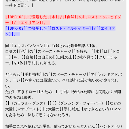
一番下に置く。|

[[DMR-03]]で登場した[[水]]/[[自然]]の[[ロスト・クルセイダ
ー]]/[[エイリアン]]。
[[DMR-03]]で登場した[[ロスト・クルセイダー]]/[[エイリア
ン]]。
同[[エキスパンション]]に収録された鎧亜戦隊の1体。

自身の[[色]]の[[スペース・チャージ]]を持ち、[[水]]は[[ドロ
ー]]を、[[自然]]は自分の[[山札の上]]2枚を見て[[クリーチャ
ー]]を1体[[手札]]に加える。

どちらも[[手札補充]]の[[スペース・チャージ]]で[[ハンドアドバ
ンテージ]]を稼ぐには最適だが、それ以外に芸が無いのが少々悲し
い。

ただ[[置きドロー]]のため、[[手札]]が枯れた時にも問題なく展開
できるのは優秀。

[[《カラフル・ダンス》]][[《ダンシング・フィーバー》]]などの
大量[[マナブースト]]で大量の[[手札補充]]ができるというロマン
もあるため、決して悪くはないだろう。

相手にこれを使われた場合、放っておいたらどんどん[[ハンドアドバ