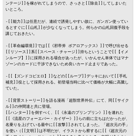
ンテージ]]を稼がれてしまうので、さっさと[[除去]]してしまいた
いところ。

-[[能力]]は任意だが、連続で誘発しやすい故に、ガンガン使ってい
るとすぐに[[山札]]が少なくなってしまう。何らかの山札回復手段を
講じておきたい。

-[[革命編環境]]では[[《邪帝斧 ボアロアックス》]]で呼び出せる
[[リソース]]系[[スペース・チャージ]]持ちということで[[【イメ
ンループ】]]に採用される場合があったが、いかんせん単体ではマナ
ゾーンのカードに干渉できないため良いカード止まりであった。

-[[【ズンドコピエロ】]]などの[[ループ]]デッキにおいて[[手札
補充]]役として採用される。初登場当時に比べて価格が大幅に高騰し
ていた。

-[[背景ストーリー]]を語る漫画「超獣世界外伝」にて、同[[サイク
ル]]の仲間達と共に登場。

[[ハンター]]を倒すべく、[[《永遠のプリンプリン》]]を連れた
[[《流星のフォーエバー・カイザー》]]らの前に立ちはだかったが、
名乗りを上げている最中に[[攻撃]]されてしまった。「超次元の手」
を使い（[[文明]]は不明だが、イラストから察するに[[《超次元の