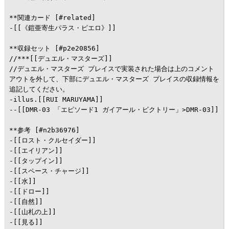
**関連カード [#related]

-[[《鎧亜寄生パラス・ピエロ》]]

**収録セット [#p2e20856]

//***[[デュエル・マスターズ]]

//デュエル・マスターズ プレイスで実装された場合は上のコメント
アウトを外して、下部にデュエル・マスターズ プレイスの収録情報を
追記してください。

-illus.[[RUI MARUYAMA]]

--[[DMR-03 「エピソード1 ガイアール・ビクトリー」>DMR-03]]

**参考 [#n2b36976]

-[[ロスト・クルセイダー]]

-[[エイリアン]]

-[[タップイン]]

-[[スペース・チャージ]]

-[[水]]

-[[ドロー]]

-[[自然]]

-[[山札の上]]

-[[見る]]
