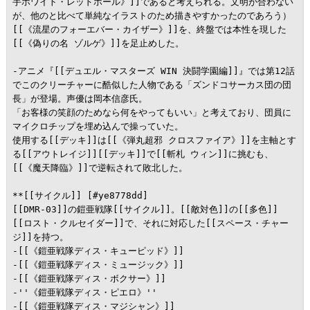
手ホワイト・レッドホール》]]であると考えられる。文明が合わない
が、他のと比べて単純なイラストのため描きやすかったのであろう）
[[《流星のフォーエバー・カイザー》]]を、終盤では本性を現した
[[《偽りの名 ゾルゲ》]]を足止めした。

-アニメ『[[デュエル・マスターズ WIN 決闘学園編]]』では第12話
でこのクリーチャーに酷似した人物である「ズンドコサーカス団の団
長」が登場。声優は岡本信彦氏。

「お客様の笑顔のためなら何をやってもいい」と考えており、団員に
マイクロチップを埋め込んで操っていた。

使用する[[デッキ]]は[[《弾丸超邪 クロスファイア》]]を主軸とす
る[[アウトレイジ]][[デッキ]]で[[斬札 ウィン]]に挑むも、
[[《魔天降臨》]]で逆転されて敗北した。

**[[サイクル]] [#ye8778dd]

[[DMR-03]]の鎧亜戦隊[[サイクル]]。[[敵対色]]の[[多色]]
[[ロスト・クルセイダー]]で、それに対応した[[スペース・チャー
ジ]]を持つ。

-[[《鎧亜戦隊ディス・キューピッド》]]

-[[《鎧亜戦隊ディス・ミュージック》]]

-[[《鎧亜戦隊ディス・ボクサー》]]

-''《鎧亜戦隊ディス・ピエロ》''

-[[《鎧亜戦隊ディス・マジシャン》]]
