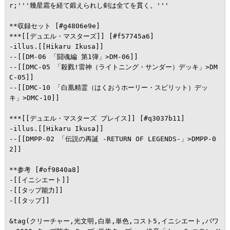
r;'''幾星霜を経て鍛えられし剣は全てを貫く。'''

**収録セット [#g4806e9e]

***[[デュエル・マスターズ]] [#f57745a6]

-illus.[[Hikaru Ikusa]]

--[[DM-06 「闘魂編 第1弾」>DM-06]]

--[[DMC-05 「殺戮!雷神（ライトニング・サンダー）デッキ」>DM
C-05]]

--[[DMC-10 「白凰精霊（はくおうホーリー・スピリット）デッ
キ」>DMC-10]]

***[[デュエル・マスターズ プレイス]] [#q3037b11]

-illus.[[Hikaru Ikusa]]

--[[DMPP-02 「伝説の再誕 -RETURN OF LEGENDS-」>DMPP-0
2]]

**参考 [#of9840a8]

-[[イニシエート]]

-[[タップ能力]]

-[[タップ]]

&tag(クリーチャー,光文明,白単,単色,コスト5,イニシエート,パワ