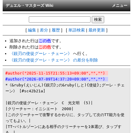
デュエル・マスターズ Wiki
メニュー
[
編集
|
差分
|
履歴
] [
単語検索
|
最終更新
]
追加された行は
この色
です。
削除された行は
この色
です。
《鋭刃の使徒グーレ・チェーン》
へ行く。
《鋭刃の使徒グーレ・チェーン》 の差分を削除
#author("2025-11-15T21:55:13+09:00","","")
#author("2026-07-09T14:37:20+09:00","","")
*《&ruby(えいじん){鋭刃};の&ruby(しと){使徒};グーレ・チェ
ーン》 [#sc42b21a]

|鋭刃の使徒グーレ・チェーン　C　光文明　(5)|

|クリーチャー：イニシエート　2000|

|このクリーチャーで攻撃するかわりに、タップして次のTT能力を使
ってもよい。|

|TT−バトルゾーンにある相手のクリーチャーを1体選び、タップす
る。|
