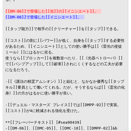
[[DM-06]]で登場した[[光]]の[[イニシエート]]。
[[DM-06]]で登場した[[イニシエート]]。
[[タップ能力]]で相手の[[クリーチャー]]を[[タップ]]できる。

[[コスト]]の割に[[パワー]]が低く、自身を[[タップ]]する必要性
があるため、[[イニシエート]]としての使い勝手は[[《雷光の使徒
ミール》]]にはるかに劣る。

使うなら[[ブロッカー]]を複数並べたり、[[《光器ペトローバ》]]
で[[パンプアップ]]して[[破壊]]されにくくするなどの工夫が必要
になるだろう。

-[[《護法の精霊アムシオン》]]と組むと、なかなか優秀な[[タップ
キル]]要員として働いてくれる。だが、そうするならば[[《霊光の化
身》]]の方がはるかに使い勝手が良い。

-[[デュエル・マスターズ プレイス]]では[[DMPP-02]]で実装。
[[コスト]]が4に軽減される強化を受けた。

**[[フレーバーテキスト]] [#sea90439]

-[[DM-06]]、[[DMC-05]]、[[DMC-10]]、[[DMPP-02]]&b