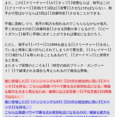
また、この[[クリーチャー]]が[[タップ]]状態ならば、相手はこの
[[クリーチャー]]目掛けて1回は[[攻撃]]させなければならない。相
手が小型ばかりならば1回は[[自爆特攻]]させることができる。

守備に貢献しつつ、相手の戦力を削れるのでこちらもなかなか強力。

早く出せばその分[[自爆特攻]]させる回数が多くなるので、[[ビー
トダウン]]相手に早期に出すことができれば優位になるだろう。

ただし、相手が[[パワー]]11000を超える[[クリーチャー]]を出し
ていると簡単に返り討ちにされてしまうので要注意。[[スレイヤー]]
で[[相打ち]]を取られることもあるので、[[ガードマン]]と併用す
ると安全。

またタップ状態のところを[[《時空の凶兵ブラック・ガンヴィー
ト》]]で破壊される場合も考えられるので過信は禁物。

後に登場した[[《ドンジャングルS7》]]の方が総合的に高い[[スペ
ック]]を誇る。こちらは基礎パワーで勝る点が差別化点になる。種族
も能力も大きく異なるため、厳密には上位互換・[[下位互換]]の関係
ではない。
後に登場した[[《ドンジャングルS7》]]の方が総合的に高い[[スペ
ック]]を誇る。
こちらは基礎パワーで勝る点が差別化点になるものの、種族も能力も