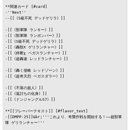
**関連カード [#card]

-''Next''

--[[《S級不死 デッドゲリラ》]]

-[[《獣軍隊 ランキー》]]

-[[《獣軍隊 ランボンバー》]]

-[[《S級不死 デッドゲリラ》]]

-[[《轟獣X ゲリランチャー》]]

-[[《終断χ ベガスランチャー》]]

-[[《超轟速 レッドランチャー》]]

-[[《轟く侵略 レッドゾーン》]]

-[[《超奇天烈 ベガスダラー》]]

-[[《不落の超人》]]

-[[《返討ちの化身》]]

-[[《ドンジャングルS7》]]

**[[フレーバーテキスト]] [#flavor_text]

-[[DMPP-25]]&br;'''これより、奇襲作戦を開始する！――超獣軍
隊 ゲリランチャー'''
