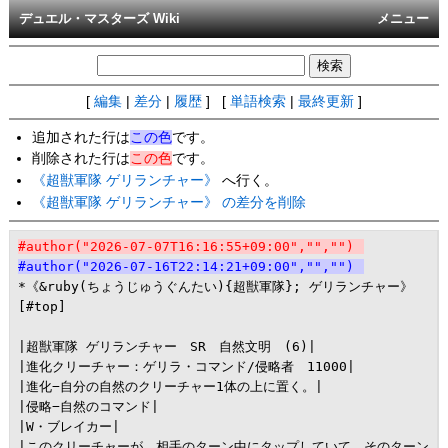
デュエル・マスターズ Wiki
メニュー
[
編集
|
差分
|
履歴
] [
単語検索
|
最終更新
]
追加された行は
この色
です。
削除された行は
この色
です。
《超獣軍隊 ゲリランチャー》
へ行く。
《超獣軍隊 ゲリランチャー》 の差分を削除
#author("2026-07-07T16:16:55+09:00","","")
#author("2026-07-16T22:14:21+09:00","","")
*《&ruby(ちょうじゅうぐんたい){超獣軍隊}; ゲリランチャー》 
[#top]

|超獣軍隊 ゲリランチャー　SR　自然文明　(6)|

|進化クリーチャー：ゲリラ・コマンド/侵略者　11000|

|進化−自分の自然のクリーチャー1体の上に置く。|

|侵略−自然のコマンド|

|W・ブレイカー|

|このクリーチャーが、相手のターン中にタップしていて、そのターン