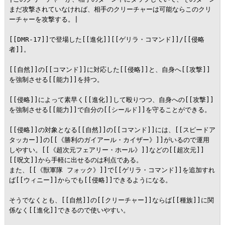
まだ攻撃されていなければ、相手のクリーチャーは可能ならこのクリ
ーチャーを攻撃する。|

[[DMR-17]]で登場した[[進化]][[ゲリラ・コマンド]]/[[侵略
者]]。

[[自然]]の[[コマンド]]に対応した[[侵略]]と、自身へ[[攻撃]]
を強制させる[[能力]]を持つ。

[[侵略]]によって素早く[[進化]]して殴りつつ、自身への[[攻撃]]
を強制させる[[能力]]で自分の[[シールド]]を守ることができる。

[[侵略]]の対象となる[[自然]]の[[コマンド]]には、[[スピードア
タッカー]]の[[《勝利のガイアール・カイザー》]]がいるので運用
しやすい。[[《超次元フェアリー・ホール》]]などの[[超次元]]
[[呪文]]から手軽に出せるのは利点である。

また、[[《獣軍隊 フォック》]]で[[ゲリラ・コマンド]]を追加すれ
ば[[ウィニー]]からでも[[侵略]]できるようになる。

そうでなくとも、[[自然]]の[[クリーチャー]]ならば[[種族]]に関
係なく[[進化]]できるので使いやすい。
