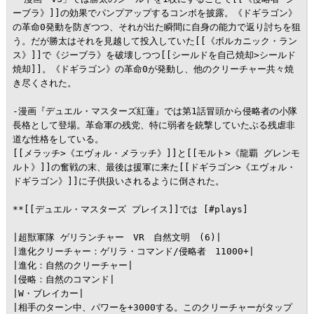
ーブラ》]]の効果でパンプアップするコンボを披露。《ドギラゴン》
の革命0発動を防ぎつつ、それが出た瞬間に自身の能力で返り討ちを狙
う。だが勝太はそれを見越して投入していた[[《ボルカニック・ラン
ス》]]で《ジーブラ》を破壊しつつ[[シールドを自己焼却>シールド
焼却]]。《ドギラゴン》の革命0が発動し、他のクリーチャー共々焼
き尽くされた。

-漫画『デュエル・マスターズ紅蓮』では第1話冒頭から侵略者の小隊
長格として登場。革命軍の残党、特に弱者を銃撃していたぶる残虐非
道な性格をしている。

[[メラッチ>《エヴォル・メラッチ》]]と[[モルト>《龍覇 グレンモ
ルト》]]の奮戦の末、最後は援軍に来た[[ドギラゴン>《エヴォル・
ドギラゴン》]]に子供扱いされるように倒された。

**[[デュエル・マスターズ プレイス]]では [#plays]

|超獣軍隊 ゲリランチャー　VR　自然文明　(6)|

|進化クリーチャー：ゲリラ・コマンド/侵略者　11000+|

|進化：自然のクリーチャー|

|侵略：自然のコマンド|

|W・ブレイカー|

|相手のターン中、パワーを+3000する。このクリーチャーがタップ