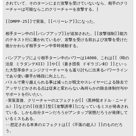
されていて、そのターンにまだ攻撃を受けていないなら、相手のクリ
ーチャーは可能ならこのクリーチャーを攻撃する。|

[[DMPP-25]]で実装。[[ベリーレア]]になった。

相手ターン中の[[パンプアップ]]が追加された。[[攻撃強制]]能力
のテキスト行に書かれているが、攻撃を受ける前および攻撃を受けた
後かかわらず相手ターン中常時発動する。

パンプアップにより相手ターン中のパワーは14000。これは[[《時の
法皇 ミラダンテXII》]]や[[《蒼き団長 ドギラゴン剣》]]といっ
た大型革命チェンジクリーチャーをも返り討ちに出来るパワーライン
であり使い勝手が格段に向上した。

バトルで乗り越えられる事は減ったが呪文やスレイヤーによる除去で
アッサリどかされる点は従来と変わらない為何らかの除去体制付与や
サポートを行いたい。

-実装直後、クリーチャーのエフェクトが[[《黒神龍オドル・ニード
ル》]]などの[[任意]]型[[攻撃誘導]]になっているミスが発表され
ている。しかも自分ターンだろうがアンタップ状態だろうが発揮して
いるミスもある。

--想定される本来のエフェクトは[[《不落の超人》]]のものだろ
う。
