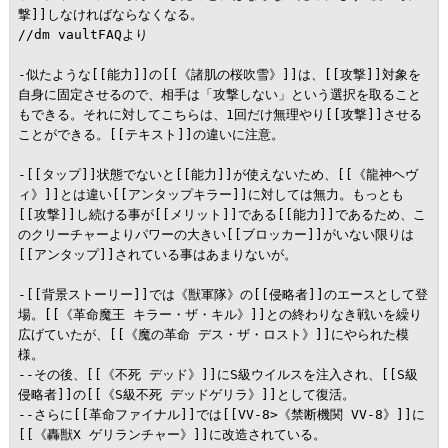
撃]]しなければならなくなる。

//dm vaultFAQより

-似たような[[能力]]の[[《諸肌の桜吹雪》]]は、[[攻撃]]対象を
自身に固定させるので、相手は「攻撃しない」という選択を取ること
もできる。それに対してこちらは、1回だけ無理やり[[攻撃]]させる
ことができる。[[テキスト]]の違いに注意。

-[[タップ]]状態でないと[[能力]]が使えないため、[[《龍神ヘヴ
ィ》]]とは違い[[アンタップキラー]]に対しては無力。もっとも
[[攻撃]]し続ける事が[[メリット]]である[[能力]]であるため、こ
のクリーチャーよりパワーの大きい[[ブロッカー]]がいない限りは
[[アンタップ]]されている事はあまりないが。

-[[背景ストーリー]]では《獣軍隊》の[[侵略者]]のエースとして登
場。[[《革命魔王 キラー・ザ・キル》]]との終わりなき戦いを繰り
広げていたが、[[《魔の革命 デス・ザ・ロスト》]]にやられた模
様。

--その後、[[《不死 デッド》]]にS級ウイルスを注入され、[[S級
侵略者]]の[[《S級不死 デッドゲリラ》]]として復活。

--さらに[[革命ファイナル]]では[[VV-8>《禁断機関 VV-8》]]に
[[《轟獣X ゲリランチャー》]]に改造されている。
