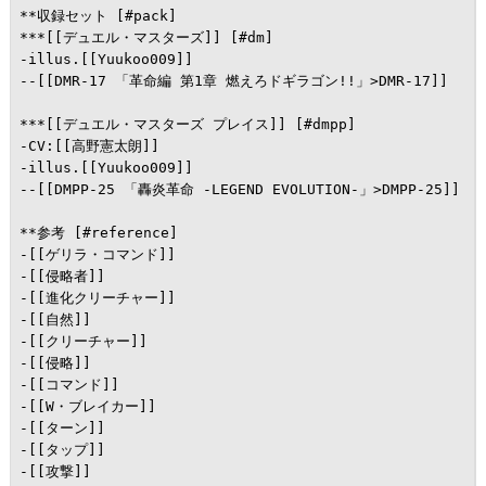
**収録セット [#pack]

***[[デュエル・マスターズ]] [#dm]

-illus.[[Yuukoo009]]

--[[DMR-17 「革命編 第1章 燃えろドギラゴン!!」>DMR-17]]

***[[デュエル・マスターズ プレイス]] [#dmpp]

-CV:[[高野憲太朗]]

-illus.[[Yuukoo009]]

--[[DMPP-25 「轟炎革命 -LEGEND EVOLUTION-」>DMPP-25]]

**参考 [#reference]

-[[ゲリラ・コマンド]]

-[[侵略者]]

-[[進化クリーチャー]]

-[[自然]]

-[[クリーチャー]]

-[[侵略]]

-[[コマンド]]

-[[W・ブレイカー]]

-[[ターン]]

-[[タップ]]

-[[攻撃]]
