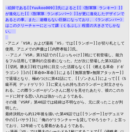
-絵師である[[Yuukoo009]]氏によると[[《獣軍隊 ランキー》]]
が進化した[[《獣軍隊 ランボンバー》]]が更に進化したデザインで
あるとの事。また、途轍もない巨躯になっており、《ランボンバー》
はこのクリーチャーにとって踝（くるぶし）程度の大きさでしかな
い。
-アニメ「VSR」および漫画「VS」では[[ランボー]]が切り札として
使用。アニメでの声優は[[内野孝聡]]氏。

--アニメ「VSR」第15話での[[ぶっちゃけ]]戦にて初登場し、能力
をフル活用して勝利の立役者になった。だが次に登場した第32話の
[[切札 勝太]]戦では特に目立った活躍もなく[[《燃える革命 ドギ
ラゴン》]]の[[革命0>革命]]による[[無限攻撃>無限アタッカー]]
で退場となり、極めつけに第42話にて、[[ゾンさん]]によって[[《S
級不死 デッドゲリラ》]]に変えられ持ち主のランボーと対立させら
れる。この際ランボーがゾンさんに怒りを見せたあたり、彼のこのカ
ードに対する思い入れは強かったようである。

その後「VSRF」第40話では経緯は不明ながら、元に戻ったことが判
明した。

最終決戦から約12年後を描いた第49話では[[ランボー]]がデュエマ
中の[[バサラ]]に「俺のゲリランチャーを貸してやろうか？」と言っ
ており、12年経っても愛着があるようである。

--漫画「VS」では勝太のシールドを1枚にすることで[[《侵略者 ジ