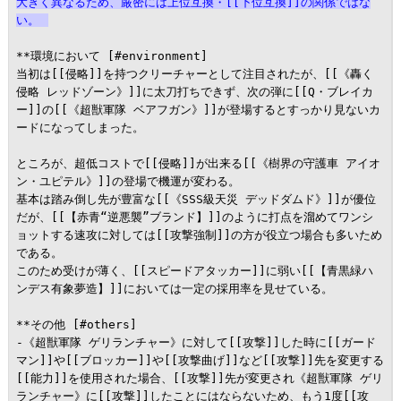
大きく異なるため、厳密には上位互換・[[下位互換]]の関係ではな
い。
**環境において [#environment]

当初は[[侵略]]を持つクリーチャーとして注目されたが、[[《轟く
侵略 レッドゾーン》]]に太刀打ちできず、次の弾に[[Q・ブレイカ
ー]]の[[《超獣軍隊 ベアフガン》]]が登場するとすっかり見ないカ
ードになってしまった。

ところが、超低コストで[[侵略]]が出来る[[《樹界の守護車 アイオ
ン・ユピテル》]]の登場で機運が変わる。

基本は踏み倒し先が豊富な[[《SSS級天災 デッドダムド》]]が優位
だが、[[【赤青“逆悪襲”ブランド】]]のように打点を溜めてワンシ
ョットする速攻に対しては[[攻撃強制]]の方が役立つ場合も多いため
である。

このため受けが薄く、[[スピードアタッカー]]に弱い[[【青黒緑ハ
ンデス有象夢造】]]においては一定の採用率を見せている。

**その他 [#others]

-《超獣軍隊 ゲリランチャー》に対して[[攻撃]]した時に[[ガード
マン]]や[[ブロッカー]]や[[攻撃曲げ]]など[[攻撃]]先を変更する
[[能力]]を使用された場合、[[攻撃]]先が変更され《超獣軍隊 ゲリ
ランチャー》に[[攻撃]]したことにはならないため、もう1度[[攻