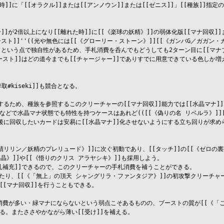
た時]]に「[[オラクル]]または[[アンノウン]]または[[ゼニス]]」[[種族]]指定の
ー]]が2倍以上になり[[離れた時]]に[[《楽球の妖精》]]の弱体化版[[マナ回収]
ースト]]''((光や無色には[[《グローリー・ストーン》]][[《ガンバG／ガガン
という点で独自性があるため、手札消費を呑んでもどうしても2ターン目に[[マナブ
ナブースト]]はどの道今までも[[チャージャー]]でありすでに用意できている色し
kiseki]]も競合となる。

無視するため、種族を参照するこのクリーチャーの[[マナ回収]]能力では[[水晶マナ
加]]などで水晶マナ状態でも特性を持つケースはあれど(([[《偽りの名 リベルラ》
に回収したいカードは安易に[[水晶マナ]]化させないようにする立ち回りが求めら
明妖精リリン／妖精のプレリュード》]]に次ぐ初動であり、[[タッチ]]の[[《ゼロ
晶》]]や[[《悟りのクリス アラヤシキ》]]も採用しよう。

手札補充]]できるので、このクリーチャーの手札消費を補うことができる。

したり、[[《「無上」の頂天 シャングリラ・ファンタジア》]]の初攻撃クリーチャ
[マナ回収]]を行うこともできる。

]]消費が多い・緑マナにならないという弱点こそあるものの、ブーストの質が[[《「こ
。またささやかながら薄い[[受け]]を補える。
