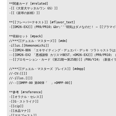
**関連カード [#related]

-[[《大冒犬ヤッタルワン GS》]]

-[[《楽球の妖精》]]

**[[フレーバーテキスト]] [#flavor_text]

-[[DM26-EX2]]（PR9/PR10）&br;'''弱気はダメなのだ！ — [[プラマイ
**収録セット [#pack]

//***[[デュエル・マスターズ]] [#dm]

-illus.[[Kemonomichi]]

--[[DM24-BD6 「エキサイティング・デュエパ・デッキ ツラトゥストラは水晶と
--[[DM26-EX2 「悪感謝祭 カリスマBEST」>DM26-EX2]]（PR9/PR10
--[[プロモーション・カード (第21期〜第25期)]]（P86/Y24）（新規イラ
//***[[デュエル・マスターズ プレイス]] [#dmpp]

//-CV:[[]]

//-illus.[[]]

//--[[DMPP-00 第00弾「  」>DMPP-00]]

**参考 [#reference]

-[[オラクル・セレス]]

-[[G・ストライク]]

-[[cip]]

-[[水晶マナ]]

-[[マナブースト]]
