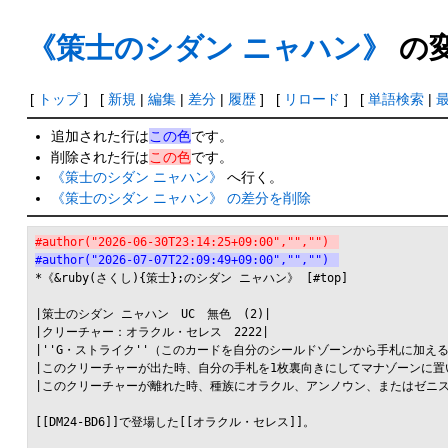
《策士のシダン ニャハン》
の
[
トップ
] [
新規
|
編集
|
差分
|
履歴
] [
リロード
] [
単語検索
|
追加された行は
この色
です。
削除された行は
この色
です。
《策士のシダン ニャハン》
へ行く。
《策士のシダン ニャハン》 の差分を削除
#author("2026-06-30T23:14:25+09:00","","")
#author("2026-07-07T22:09:49+09:00","","")
*《&ruby(さくし){策士};のシダン ニャハン》 [#top]

|策士のシダン ニャハン　UC　無色　(2)|

|クリーチャー：オラクル・セレス　2222|

|''G・ストライク''（このカードを自分のシールドゾーンから手札に加え
|このクリーチャーが出た時、自分の手札を1枚裏向きにしてマナゾーンに置い
|このクリーチャーが離れた時、種族にオラクル、アンノウン、またはゼニス
[[DM24-BD6]]で登場した[[オラクル・セレス]]。
