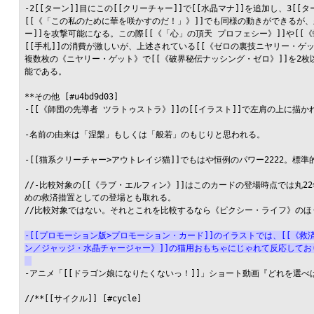
-2[[ターン]]目にこの[[クリーチャー]]で[[水晶マナ]]を追加し、3[[
[[《「この私のために華を咲かすのだ！」》]]でも同様の動きができるが、差
ー]]を攻撃可能になる。この際[[《「心」の頂天 プロフェシー》]]や[[《蠅
[[手札]]の消費が激しいが、上述されている[[《ゼロの裏技ニヤリー・ゲッ
複数枚の《ニヤリー・ゲット》で[[《破界秘伝ナッシング・ゼロ》]]を2枚以
能である。

**その他 [#u4bd9d03]

-[[《師団の先導者 ツラトゥストラ》]]の[[イラスト]]で左肩の上に
-名前の由来は「涅槃」もしくは「般若」のもじりと思われる。

-[[猫系クリーチャー>アウトレイジ猫]]でもはや恒例のパワー2222。標準的
//-比較対象の[[《ラブ・エルフィン》]]はこのカードの登場時点では丸2
めの救済措置としての登場とも取れる。

//比較対象ではない。それとこれを比較するなら《ピクシー・ライフ》のほう
-[[プロモーション版>プロモーション・カード]]のイラストでは、[[《
ン／ジャッジ・水晶チャージャー》]]の猫用おもちゃにじゃれて反応して
-アニメ「[[ドラゴン娘になりたくないっ！]]」ショート動画『どれを選
//**[[サイクル]] [#cycle]
