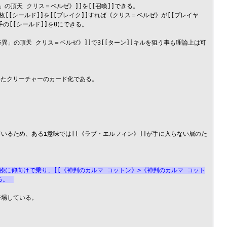
」の頂天 クリス＝ベルゼ》]]を[[召喚]]できる。

[[シールド]]を[[ブレイク]]すれば《クリス＝ベルゼ》が[[プレイヤ
の[[シールド]]を0にできる。

異」の頂天 クリス＝ベルゼ》]]で3[[ターン]]キルを狙う事も理論上は可
いたクリーチャーのカード化である。

っているため、あるi意味では[[《ラブ・エルフィン》]]が手に入らない層のた
の膝に仰向けで乗り、[[《神判のカルマ コットン》>《神判のカルマ コット
る。
場している。
