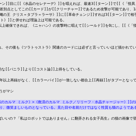
ターン]]目に[[《水晶のセレナーデ》]]を唱えれば、最速3[[ターン]]で[[《「怪異
別点としてこの[[カード]]が[[クリーチャー]]であるため攻撃が可能であり、1枚
の王 クリス＝タブラ＝ラーサ》]]に[[革命チェンジ]]すれば3[[ターン]]で相手
ト》]]と併せれば理論上は可能である。

上確保できれば、《ニャハン》の攻撃時に唱えて[[シールド]]を0にし、[[《「怪
描かれ、その後も《ツラトゥストラ》関連のカードには必ずと言っていいほど描かれて
な[[バニラ]]より[[コスト論]]上得をしている。

2年以上再録がなく、[[カラーパイ]]が一致しない都合上[[再録]]がタブーとな
がマシ

救済のカルマ ミルク》>《救済のカルマ ミルク／リリーフ・水晶チャージャー》]]
おり、微笑ましいものとなっている。見た目や名前だけではなく性質も猫のようであ
べばいいの？「私はロボットではありません」に翻弄される女子高生』の猫の画像で登