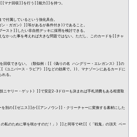
[[マナ回収]]を行う[[能力]]を持つ。

]まで付属しているという強化具合。

・ガン・ガガン》]]等があるが条件付き))であること。

ースト]]したい非自然デッキに採用を検討できる。

か増えなかった事を考えれば大きな問題ではない。ただし、このカードを[[チャ
]]を回収できない。（類似例：[[《偽りの名 ハングリー・エレガンス》]]の
]][[《ユニバース・ラピア》]]などの効果で。))、マナゾーンにあるカードに
れる。

の裏技ニヤリー・ゲット》]]で安定2-3ドローも決まれば手札消費もある程度取
ーを別の[[ゼニス]]か[[アンノウン]]・クリーチャーに変換する素材にした
の私のために華を咲かすのだ！」》]]と同等で4t[[《「戦鬼」の頂天 ベー