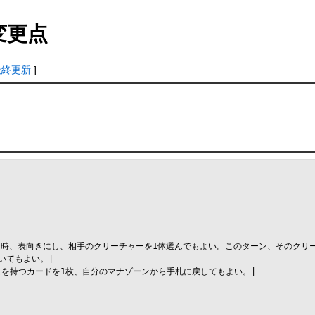
変更点
最終更新
]
る時、表向きにし、相手のクリーチャーを1体選んでもよい。このターン、そのクリー
てもよい。|

を持つカードを1枚、自分のマナゾーンから手札に戻してもよい。|
