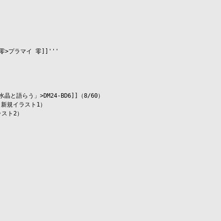
零>プラマイ 零]]'''

語らう」>DM24-BD6]]（8/60）

）（新規イラスト1）

スト2）
