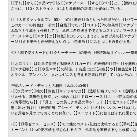
[[手札]]から[[水晶マナ]]を[[マナブースト]]する[[cip]]と、[[離れ
さらに、[[G・ストライク]]により最低限の防御力を確保している。

[[《大冒犬ヤッタルワン GS》]]の[[無色]]版といった性能だが、[[パワ
このカードの特色は''初の[[自然]]でない[[コスト]]2の無条件[[マナブ
水晶マナ生成を度外視しても、単純に自然抜きで使えるコスト2マナブースト
ブーストする[[マナ]]は[[無色]]になってしまうが、自然以外の[[マ
ージ]]する場合も色が増えない点は[[色事故]]に気をつける必要がある。

4マナ域で使うカードが[[クリーチャー]]の場合[[奇跡妖精サイクル>一撃奪取#
[[水晶マナ]]は効果で参照する際その[[カード]]の表側の[[特性]]を
[[マナ召喚]]と[[水晶マナ]]の関係。）厳密には[[染色]]や[[種族追
オラクル、アンノウン、またはゼニスを与える効果は存在していないため、後
**他のカード・デッキとの相性 [#a5d5e540]

-[[水晶マナ]]軸の[[無色]]単デッキでは[[《透明妖精リリン》>《透
り返せる。準無色を維持したい場合には[[ドローソース]]に[[《黙示録の水
//青零型なら[[《「見よ！この美しき水晶の華を!!」》]]で低コスト[[
場に出た後は[[《神聖斬鬼 アシッド・テクノ》]]の[[シンパシー]]元に
りと用途を見つけておくとなお良い。[[スーサイド]]に使えばそれに乗じて[
-[[【緑零ゼニス・セレス】]]では他のコスト2初動と比較すると[[手札
トーベン》]]への要求値を抑えられるので、4t着地を重視するなら候補になる