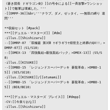
《蒼き団長 ドギラゴン剣》]]の号令による[[一斉攻撃>ワンショッ
ト]]で敵軍は壊滅した。'''

-[[DMPP-36]]&br;'''ナラブ。ダメ。ゼッタイ。――無双の縛り 達
閃'''

**収録セット [#pack]

***[[デュエル・マスターズ]] [#dm]

-illus.[[Shishizaru]]

--[[DMRP-07 「双極篇 第3弾 †ギラギラ†煌世主と終葬のQX!!」>
DMRP-07]]（S1/S10）

--[[DMEX-13 「四強集結→最強直結パック」>DMEX-13]]（S5/S
8）

-illus.[[KISUKE]]

--[[DMBD-15 「レジェンドスーパーデッキ 蒼龍革命」>DMBD-1
5]]（SE5/SE10）

-illus.[[KISUKE]]/[[otumami]]

--[[DMBD-15 「レジェンドスーパーデッキ 蒼龍革命」>DMBD-1
5]]（BE8/BE10）

***[[デュエル・マスターズ プレイス]] [#dmpp]

-CV:[[今泉りおな]]

-illus.[[Shishizaru]]
