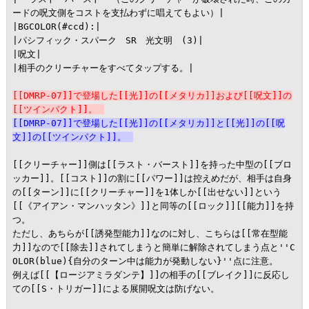
ードの呪文側をコストを支払わずに唱えてもよい）|

|BGCOLOR(#ccd):|

|パシフィック・スパーク　SR　光文明　(3)|

|呪文|

|相手のクリーチャーをすべてタップする。|

[[DMRP-07]]で登場した[[光]]の[[メタリカ]]および[[呪文]]の
[[ツインパクト]]。
[[DMRP-07]]で登場した[[光]]の[[メタリカ]]と[[光]]の[[呪
文]]の[[ツインパクト]]。
[[クリーチャー]]側は[[ラスト・バースト]]を持った中型の[[ブロ
ッカー]]。[[コスト]]の割に[[パワー]]は控えめだが、相手は自身
の[[ターン]]に[[クリーチャー]]を1体しか[[出せない]]という
[[《アイアン・マンハッタン》]]と同等の[[ロック]][[能力]]を持
つ。

ただし、あちらが[[誘発型能力]]なのに対し、こちらは[[常在型能
力]]なので[[除去]]されてしまうと簡単に解除されてしまう点と''C
OLOR(blue){自分のターン中は能力が発動しない}''点に注意。

例えば[[【ロージアミラダンテ】]]の相手の[[ブレイク]]に反応し
ての[[S・トリガー]]による展開呪文は防げない。
