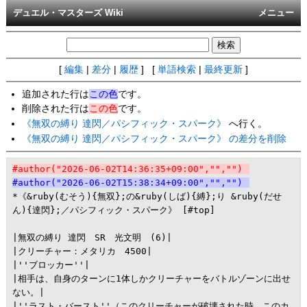
デュエル・マスターズ Wiki
メニュー
[
編集
|
差分
|
履歴
] [
単語検索
|
最終更新
]
追加された行は
この色
です。
削除された行は
この色
です。
《無双の縛り 達閃／パシフィック・スパーク》
へ行く。
《無双の縛り 達閃／パシフィック・スパーク》 の差分を削除
#author("2026-06-02T14:36:35+09:00","","")
#author("2026-06-02T15:38:34+09:00","","")
*《&ruby(むそう){無双};の&ruby(しば){縛};り &ruby(だせ
ん){達閃};／パシフィック・スパーク》 [#top]

|無双の縛り 達閃　SR　光文明　(6)|

|クリーチャー：メタリカ　4500|

|''ブロッカー''|

|相手は、自身のターンに1体しかクリーチャーをバトルゾーンに出せ
ない。|

|''ラスト・バースト''（このクリーチャーが破壊された時、このカ