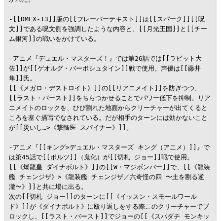
-[[DMEX-13]]版の[[フレーバーテキスト]]は[[スパーク]][[呪
文]]である呪文側を強調したような内容と、[[月光王国]]と[[チー
ム銀河]]の戦いをかけている。

-アニメ『デュエル・マスターズ！』では第26話では[[ラビット大
佐]]が[[ゲオルグ・バーボシュタイン]]戦で使用。声優は[[藤井
隼]]氏。

[[《メガロ・デストロイト》]]の[[リアニメイト]]を防ぎつつ、
[[ラスト・バースト]]をちらつかせることでパワー低下を抑制。リア
ニメイトのロックを、ひび割れた地面からクリーチャーが出てくると
ころを塞ぐ描写でなされている。だが相手のターンには効かないこと
が[[災いし…>《撃髄医 スパイナー》]]。

-アニメ『[[キング>デュエル・マスターズ キング（アニメ）]]』で
は第45話で[[ボルツ]]（鬼化）が[[切札 ジョー]]戦で使用。

[[《爆龍皇 ダイナボルト》]]の[[W・マジボンバー]]で、[[《龍装
艦 チェンジザ》>《龍装艦 チェンジザ／六奇怪の四 〜土を割る逆
瀧〜》]]と共に場に出る。

次の[[切札 ジョー]]のターンに[[《イッスン・スモールワール
ド》]]が《ダイナボルト》に殴り返しをする際このクリーチャーでブ
ロックし、[[ラスト・バースト]]でジョーの[[《スパダチ モンキッ