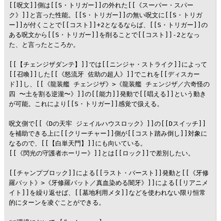
[[呪文]]側は[[S・トリガー]]の外れた[[《スーパー・スパー
ク》]]と言った性能。[[S・トリガー]]の無い呪文に[[S・トリガ
ー]]が付くことで[[コスト]]+2となるならば、[[S・トリガー]]の
ある呪文から[[S・トリガー]]を削ることで[[コスト]]-2となっ
た、と言ったところか。

[[【チェンジザダンテ】]]では[[ニンジャ・ストライク]]によって
[[召喚]]した[[《怒流牙 佐助の超人》]]でこれを[[ディスカー
ド]]し、[[《龍装艦 チェンジザ》>《龍装艦 チェンジザ／六奇怪の
四 〜土を割る逆瀧〜》]]の[[能力]]発動で[[唱える]]という動き
が可能。これにより[[S・トリガー]]感覚で扱える。

呪文側で[[《Dの天牢 ジェイルハウスロック》]]の[[Dスイッチ]]
を補助できる上に[[クリーチャー]]側が[[コスト踏み倒し]]対象に
なるので、[[【白単天門】]]にも向いている。

[[《閃光の守護者ホーリー》]]とは[[ロック]]で差別したい。

[[チャンプブロック]]による[[ラスト・バースト]]発動と[[《牙修
羅バット》>《牙修羅バット／真血染める闇牙》]]による[[リアニメ
イト]]を繰り返せば、[[墓地利用メタ]]などを使われない限り恒常
的にターンを凌ぐことができる。
