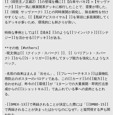
[[《煌世主ノ正裁Z》]]の登場を機に[[【白単サバキZ】>【サッヴァ
ーク】]]が一気に横展開系デッキに移行したことで、需要が増した。
[[《煌龍 サッヴァーク》]]との同時展開が易化し、除去耐性を付け
やすくなった。[[【黒緑アビスロイヤル】]]を筆頭に多面展開してく
るデッキが多いため、環境的にも刺さりが良い。

特殊な事例としては[[【清永】]]のような[[ツインパクト]][[シナ
ジー]]を活かせる[[デッキ]]がある。

**その他 [#others]

-呪文側は[[《クイック・スパーク》]]、[[《バリアント・スパー
ク》]]から[[S・トリガー]]を外してタップ能力を強化したようなス
ペック。

-名前の由来はまんま「出せん」。[[フレーバーテキスト]]は薬物乱
用防止のポスターのパロディである。この[[カード]]の[[能力]]と
合わせれば、昨今の[[環境]]が「1ターンでの大量展開・即死打点形
成からの[[1ショットキル]]」であふれている事への皮肉ともとれ
る。

-[[DMEX-13]]で再録されることが決定した際には「[[DMBD-15]]
で再録されることが決まったばかりなのになぜ?」と疑問視する声も聞
かれた。
