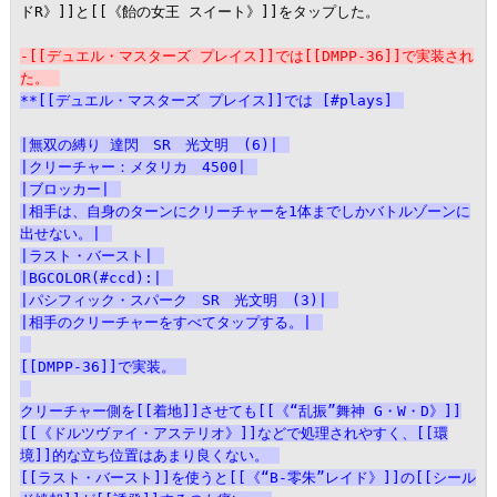
ドR》]]と[[《飴の女王 スイート》]]をタップした。

-[[デュエル・マスターズ プレイス]]では[[DMPP-36]]で実装され
た。
**[[デュエル・マスターズ プレイス]]では [#plays]
|無双の縛り 達閃　SR　光文明　(6)|
|クリーチャー：メタリカ　4500|
|ブロッカー|
|相手は、自身のターンにクリーチャーを1体までしかバトルゾーンに
出せない。|
|ラスト・バースト|
|BGCOLOR(#ccd):|
|パシフィック・スパーク　SR　光文明　(3)|
|相手のクリーチャーをすべてタップする。|
[[DMPP-36]]で実装。
クリーチャー側を[[着地]]させても[[《“乱振”舞神 G・W・D》]]
[[《ドルツヴァイ・アステリオ》]]などで処理されやすく、[[環
境]]的な立ち位置はあまり良くない。
[[ラスト・バースト]]を使うと[[《“B-零朱”レイド》]]の[[シール