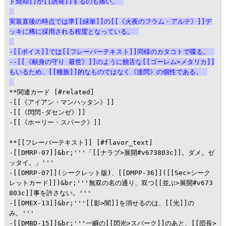
ド焼却]]が[[誘発]]するのも痛い。
実装直後の時点では準[[緑単]]の[[《火夜のフラム・アルテ》]]デ
ッキに稀に採用される程度となっている。
-[[ボイス]]では[[フレーバーテキスト]]同様のカタコトで喋る。
--[[《献身の守り 最世》]]のように饒舌な[[ゴーレム>メタリカ]]
もいるため、[[種族]]的なものではなく《達閃》の個性である。
**関連カード [#related]

-[[《アイアン・マンハッタン》]]

-[[《閃閃-ダセンゼ》]]

-[[《ホーリー・スパーク》]]

**[[フレーバーテキスト]] [#flavor_text]

-[[DMRP-07]]&br;'''「[[ナラブ>展開#v673803c]]。ダメ。ゼ
ッタイ。」'''

-[[DMRP-07]](シークレット版)、[[DMPP-36]]([[Sec>シーク
レットカード]])&br;'''無双の名の通り、双つ[[並ぶ>展開#v673
803c]]事を許さない。'''

-[[DMEX-13]]&br;'''[[影>闇]]を消せるのは、[[光]]の
み。'''

-[[DMBD-15]]&br;'''一瞬の[[閃光>スパーク]]のあと、[[団長>