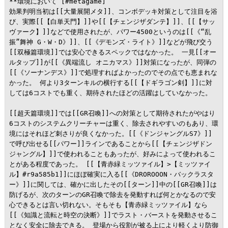
**環境において [#metagame] 

効果判明当初は[[大量展開メタ]]、コンボデッキ対策として注目を浴
び、実際[[【白単天門】]]や[[【チェンジザダンテ】]]、[[【サッ
ヴァーク】]]などで使用されたが、パワー4500というのは[[《“乱
振”舞神 G・W・D》]]、[[《デモンズ・ライト》]]などが飛び交う
[[双極篇環境]]では安心できるスペックではなかった。 一見[[オー
ルタップ]]が[[《異端流し オニカマス》]]対策になったが、同弾の
[[《ソーナンデス》]]で処理すればよかったのでその点でも恵まれな
かった。 何より3ターンキルの横行する[[【ドギラゴン剣】]]に対
しては6コストでも重く、期待されたほどの活躍はしていなかった。

[[超天篇環境]]では[[GR召喚]]への対策として期待されたがやはり
6コストのシステムクリーチャーは重く、除去されやすいのもあり、環
境にはそれほど刺さりが良くなかった。[[《ドンジャングルS7》]]
で呼び出せる[[パワー]]ラインであることから[[【チェンジザドン
ジャングル】]]で使われることもあったが、好みによって使われるこ
とがある程度であった。 [[【青赤緑ミッツァイル】>【ミッツァイ
ル】#r9a585b1]]にほぼ確実に入る[[《DROROOON・バックラスタ
ー》]]に関しては、確かに出したその[[ターン]]中の[[GR召喚]]は
防げるが、次のターンのGR召喚で除去を発動すれば何とかなるので安
心できるとは言い切れない。そもそも【青赤緑ミッツァイル】なら
[[《知識と流転と時空の決断》]]でラスト・バーストを発動させるこ
となく安全に除去できる。 登場から役割が被る上により軽くより防御