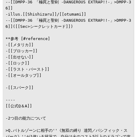
--[[DMPP-36 「極罠と聖剣 -DANGEROUS EXTRAP!!-」>DMPP-3
6]]

-illus.[[Shishizaru]]/[[otumami]]

--[[DMPP-36 「極罠と聖剣 -DANGEROUS EXTRAP!!-」>DMPP-3
6]]([[Sec>シークレットカード]])

**参考 [#reference]

-[[メタリカ]]

-[[ブロッカー]]

-[[出せない]]

-[[ロック]]

-[[ラスト・バースト]]

-[[オールタップ]]

-[[スパーク]]

----

[[公式Q＆A]]

-2つ目の能力について

>Q.バトルゾーンに相手の''《無双の縛り 達閃／パシフィック・ス
パーク》''が1体いる状況で、自分は火のコスト5以上のドラゴンで攻