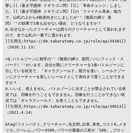
撃し[[《蒼き守護神 ドギラゴン閃》]]に「革命チェンジ」しまし
た。[[《蒼き守護神 ドギラゴン閃》]]の「ファイナル革命」能力
で、山札の上から4枚表向きにしましたが''《無双の縛り 達
閃》''の効果で1体も出せない場合、どうなりますか？

A.出せなかったクリーチャーは残りのクリーチャーとして扱われます
ので、全て山札の一番下に置かれます。

[[引用元:https://dm.takaratomy.co.jp/rule/qa/34381]]
（2020.11.13）

>Q.バトルゾーンに相手の''《無双の縛り 達閃／パシフィック・ス
パーク》''がいます。自分が既にクリーチャーを1体バトルゾーンに
出している状況で、「ギャラクシールド」能力を使い、シールドゾー
ンにクリーチャーを新しいシールドとして表向きで置くことができま
すか？

A.いいえ、使えません。バトルゾーンに出すことが禁止されている状
況では、召喚を行うこともできません。召喚を行うことができない状
況では「ギャラクシールド」を使うこともできません。

[[引用元:https://dm.takaratomy.co.jp/rule/qa/39613]]
（2021.4.14）

&tag(ツインパクト,クリーチャー,光文明,白単,単色,コスト6,メタ
リカ,ゴーレム,パワー4500,パワーの最後の三桁が「500」,ブロッ