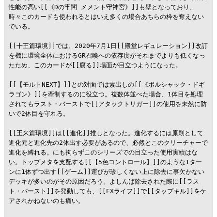
性能の高い[[《Dの牢閣 メメント守神宮》]]も壁となっており、
時々このカードも使われるとはいえ多くの場合あちらの枠を奪えない
でいる。

[[十王篇環境]]では、2020年7月1日[[殿堂レギュレーション]]改訂
を機に環境全体におけるGR召喚への依存度がそれまでよりも低くなっ
たため、このカードが[[腐る]]場面が目立つようになった。

[[【モルトNEXT】]]との対面では素出しの[[《ボルシャック・ドギ
ラゴン》]]を牽制するのに役立つ。複数体並べた場合、1体目を処理
されてもラスト・バーストで[[アタックトリガー]]の使用を未然に防
いで2体目を守れる。

[[王来篇環境]]は[[進化]]推しとなった。進化するには原則として
進化元と進化先の2体出す必要があるので、必然とこのクリーチャーで
進化を縛れる。にも拘らずこのシリーズでの目立った使用実績はな
い。トップメタを支配する[[【5色コントロール】]]のような1ター
ンに1体ずつ出す[[ゲーム]]運びが珍しくない上に除去に事欠かない
デッキが多いのがその原因だろう。よしんば除去された際に[[ラス
ト・バースト]]を発動しても、[[EXライフ]]で[[タップキル]]をケ
アされかねないのも痛い。
