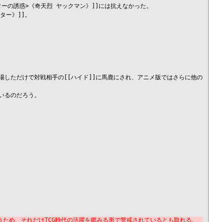
ーの誘惑>《奇天烈 ヤックマン》]]には抗えなかった。

ー》]]。

。登場しただけで対戦相手の[[ハイド]]に馬鹿にされ、アニメ版ではさらに他の
いるのだろう。

うため、それだけTCG時代の活躍を鑑みる形で警戒されているとも取れる。