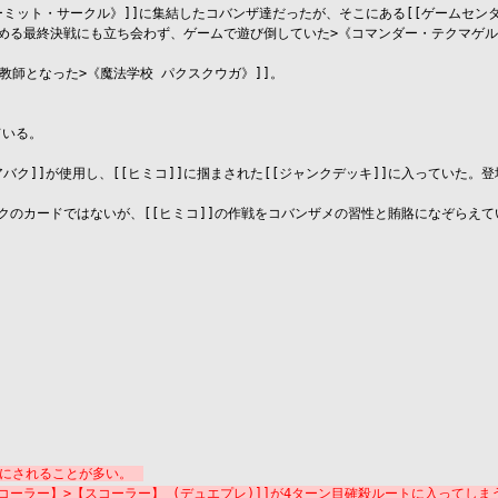
ーミット・サークル》]]に集結したコバンザ達だったが、そこにある[[ゲームセンタ
める最終決戦にも立ち会わず、ゲームで遊び倒していた>《コマンダー・テクマゲルタ
師となった>《魔法学校 パクスクウガ》]]。

いる。

アバク]]が使用し、[[ヒミコ]]に掴まされた[[ジャンクデッキ]]に入っていた
クのカードではないが、[[ヒミコ]]の作戦をコバンザメの習性と賄賂になぞらえて
的にされることが多い。
ーラー】>【スコーラー】 (デュエプレ)]]が4ターン目確殺ルートに入ってしま