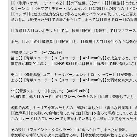
[[《氷牙レオポル・ディーネ公》]]の下位種。[[ナイト]][[種族]]は持
次ターンに[[《王立アカデミー・ホウエイル》]]に繋げれば4枚もの[[ドロー
[[コンボ]]に使えば強力な分だけ寧ろこの点でバランスを取っていると言え
能力を1、2度使っただけで退場させられてしまっては[[置きドロー]]の旨味
[[青緑]]の[[コンボデッキ]]では、軽量[[呪文]]を連打して[[マナブ
また、[[水]]の[[魔導具]][[呪文]]も、[[虚無月の門]]を狙うならば
**環境において [#w472daf0]

後に[[【青単スコーラー】>【スコーラー】#blueonly]]が成立する
依存度が相対的に高く、[[DMRP-08]]期には軽量[[除去]]で狙い撃ち
更に[[《機動基盤 コア・キャリバー／エレクトロ・シャワー》]]が登場。
よる[[【青単スコーラー】>【スコーラー】#blueonly]]の弱体化も
**[[背景ストーリー]]において [#m9d1e8b8]

登場以降、他の[[カード]]の[[フレーバーテキスト]]に度々登場しており
賄賂で合格しキャリアを重ねたものの、試験に落ちた[[《貪欲な若魔導士 ミ
[[魔導具]]との戦いで窮地に陥った時には[[陰口を言って馬鹿にしていた上
この[[カード]]のフレーバーでも書かれているように誰かに文句を言ったり
その後[[《フェイント・クロウラー》]]に食べられてしまったが脱出。

水文明から仲間たちが次々に避難する中、[[水文明の危機を救うことを決意>