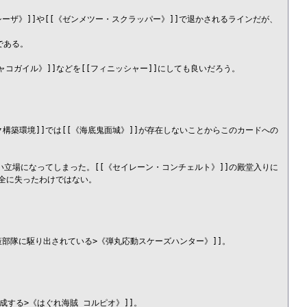
ゥシーザ》]]や[[《ゼンメツー・スクラッパー》]]で退かされるラインだが、
ある。

ャコガイル》]]などを[[フィニッシャー]]にしても良いだろう。

ック構築環境]]では[[《海底鬼面城》]]が存在しないことからこのカードへの
い立場になってしまった。[[《セイレーン・コンチェルト》]]の殿堂入りに
全に失ったわけではない。

策部隊に駆り出されている>《弾丸応動スケーズハンター》]]。

する>《はぐれ海賊 コルピオ》]]。
