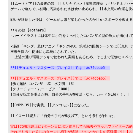
[[ムートピア]]の最後の砦、[[カリヤドネ>《魔導管理室 カリヤドネ／ハ
ゲームで遊んでいる間に汚染された水は食い止められ、[[水文明の命運を決
戦いが終結した後は、ゲームがよほど楽しかったのか[[e-スポーツを教える教
**その他 [#others]

-カードイラストには体中に小判をくっ付けたコバンザメ型の魚人が描かれて
-漫画「キング」及びアニメ「キングMAX」第4話の回想シーンでは[[鬼札 
王来学園の生徒達にも馬鹿にされていた。

--上述の通り環境デッキで使われた実績もあるため、そこまで悲惨なスペッ
**[[デュエル・マスターズ プレイス]]では [#q74dbab5]
**[[デュエル・マスターズ プレイス]]では [#q74dbab5]
|歩く賄賂 コバンザ　UC　水文明　(3)|

|クリーチャー：ムートピア　1000|

|自分が呪文を唱えた時、自分の手札が9枚以下なら、カードを1枚引く。|

[[DMPP-35]]で実装。[[アンコモン]]になった。

[[ドロー]]能力に「自分の手札が9枚以下」という条件が付いた。

実はTCG環境以上に3ターン目にポン置きしても除去やマッハファイターの
それでも出した返しのターンに相手が処理しないとかなりの高確率で[[【スコ