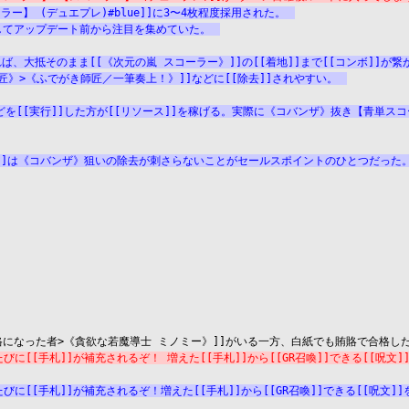
スコーラー】 (デュエプレ)#blue]]に3〜4枚程度採用された。
としてアップデート前から注目を集めていた。
大抵そのまま[[《次元の嵐 スコーラー》]]の[[着地]]まで[[コンボ]]が繋
師匠》>《ふでがき師匠／一筆奏上！》]]などに[[除去]]されやすい。
どを[[実行]]した方が[[リソース]]を稼げる。実際に《コバンザ》抜き【青単ス
een]]は《コバンザ》狙いの除去が刺さらないことがセールスポイントのひとつだった
る]]たびに[[手札]]が補充されるぞ！ 増えた[[手札]]から[[GR召喚]]できる[[呪
る]]たびに[[手札]]が補充されるぞ！増えた[[手札]]から[[GR召喚]]できる[[呪