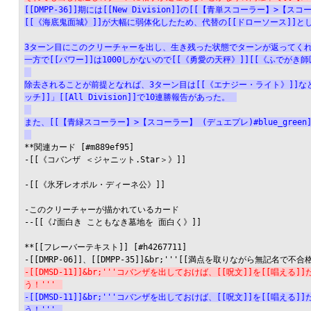
[[DMPP-36]]期には[[New Division]]の[[【青単スコーラー】>【
[[《海底鬼面城》]]が大幅に弱体化したため、代替の[[ドローソース]]
3ターン目にこのクリーチャーを出し、生き残った状態でターンが返ってくれば、
一方で[[パワー]]は1000しかないので[[《勇愛の天秤》]][[《ふでがき
除去されることが前提となれば、3ターン目は[[《エナジー・ライト》]]な
ッチ]]」[[All Division]]で10連勝報告があった。
また、[[【青緑スコーラー】>【スコーラー】 (デュエプレ)#blue_gr
**関連カード [#m889ef95]

-[[《コバンザ ＜ジャニット.Star＞》]]

-[[《氷牙レオポル・ディーネ公》]]

-このクリーチャーが描かれているカード

--[[《♪面白き こともなき墓地を 面白く》]]

**[[フレーバーテキスト]] [#h4267711]

-[[DMSD-11]]&br;'''コバンザを出しておけば、[[呪文]]を[[唱え
う！'''
-[[DMSD-11]]&br;'''コバンザを出しておけば、[[呪文]]を[[唱え
う！'''