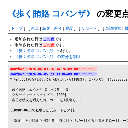
《歩く賄賂 コバンザ》
の変更
[
トップ
] [
新規
|
編集
|
差分
|
履歴
] [
リロード
] [
単語検索
|
追加された行は
この色
です。
削除された行は
この色
です。
《歩く賄賂 コバンザ》
へ行く。
《歩く賄賂 コバンザ》 の差分を削除
#author("2026-06-03T16:34:26+09:00","","")
#author("2026-06-05T23:33:06+09:00","","")
*《&ruby(ある){歩};く&ruby(わいろ){賄賂}; コバンザ》 [#y3880352]
|歩く賄賂 コバンザ　C　水文明　(3)|

|クリーチャー：ムートピア　1000|

|自分が呪文を唱えた時、カードを1枚引く。|

[[DMRP-06]]で登場した[[ムートピア]]。

[[呪文]]を[[唱えた>唱える]]時に[[トリガー]]する[[置きドロー]]ソース