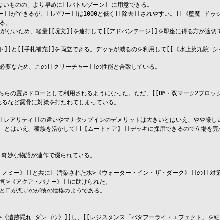
たないものの、より早めに[[バトルゾーン]]に用意できる。

]]ができるが、[[パワー]]は1000と低く[[除去]]されやすい。[[《堕魔 ド
る。

がないため、軽量[[呪文]]を連打して[[アドバンテージ]]を即座に得る方が適切で
ースト]]と[[手札補充]]を両立できる。デッキが減るのを利用して[[《水上第九院 シ
数が必要なため、この[[クリーチャー]]の性能と合致している。

と、そちらの置きドローとして利用されるようになった。ただ、[[DM・双マーク2ブロ
にされるなど露骨に対策を打たれてしまっている。

[[レアリティ]]の違いやマナタップインのデメリットは大きいとはいえ、やや厳し
大きい。とはいえ、種族を活かして[[【ムートピア】]]デッキに採用できるので立場を完
、奇妙な物語が連作で綴られている。

ノミー》]]と共に[[汚染された水>《ウォーター・イン・ザ・ダーク》]]の[[対
司>《アクア・バナー》]]に助けられた。

と口が悪いのが彼の性格のようである。

《遺跡隠れ ダンゴウ》]]し、[[レジスタンス「バタフーライ・エフェクト」を結成