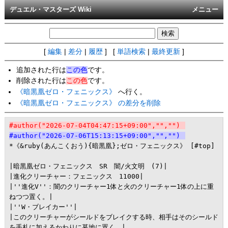
デュエル・マスターズ Wiki
メニュー
[
編集
|
差分
|
履歴
] [
単語検索
|
最終更新
]
追加された行は
この色
です。
削除された行は
この色
です。
《暗黒凰ゼロ・フェニックス》
へ行く。
《暗黒凰ゼロ・フェニックス》 の差分を削除
#author("2026-07-04T04:47:15+09:00","","")
#author("2026-07-06T15:13:15+09:00","","")
*《&ruby(あんこくおう){暗黒凰};ゼロ・フェニックス》 [#top]

|暗黒凰ゼロ・フェニックス　SR　闇/火文明　(7)|

|進化クリーチャー：フェニックス　11000|

|''進化V''：闇のクリーチャー1体と火のクリーチャー1体の上に重
ねつつ置く。|

|''W・ブレイカー''|

|このクリーチャーがシールドをブレイクする時、相手はそのシールド
を手札に加えるかわりに墓地に置く。|
