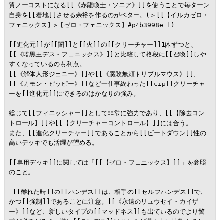
質ノーコストになる[[《赤龍喚士・ソニア》]]を使うことで毎ターン
自身を[[着地]]させる余裕を作るのがベター。(＞[[【イルカゼロ・
フェニックス】>【ゼロ・フェニックス】#p4b3998e]])

[[進化元]]が[[闇]]と[[火]]の[[クリーチャー]]1体ずつと、
[[《暗黒王デス・フェニックス》]]と比較して格段に[[召喚]]しや
すくなっているのも利点。

[[《解体人形ジェニー》]]や[[《腐敗無頼トリプルマウス》]]、
[[《カモン・ピッピー》]]など一仕事終わった[[cip]]クリーチャ
ーを[[進化元]]にできるのはかなりの強み。

総じて[[フィニッシャー]]として非常に強力であり、[[【除去コン
トロール】]]や[[【クリーチャーコントロール】]]には合う。

また、[[進化クリーチャー]]であることから[[ビートダウン]]性の
高いデッキでも活躍が望める。

[[専用デッキ]]に関しては「[[【ゼロ・フェニックス】]]」を参照
のこと。

-[[離れた時]]の[[ハンデス]]は、相手の[[セルフハンデス]]で、
かつ[[強制]]であることに注意。[[《永遠のリュウセイ・カイザ
ー》]]など、新しいタイプの[[マッドネス]]も出ているのでより警