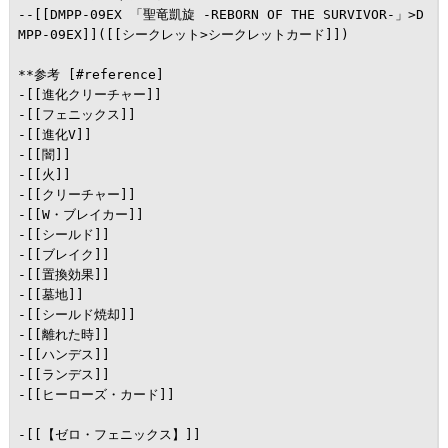
--[[DMPP-09EX 「聖竜凱旋 -REBORN OF THE SURVIVOR-」>D
MPP-09EX]]([[シークレット>シークレットカード]])

**参考 [#reference]

-[[進化クリーチャー]]

-[[フェニックス]]

-[[進化V]]

-[[闇]]

-[[火]]

-[[クリーチャー]]

-[[W・ブレイカー]]

-[[シールド]]

-[[ブレイク]]

-[[置換効果]]

-[[墓地]]

-[[シールド焼却]]

-[[離れた時]]

-[[ハンデス]]

-[[ランデス]]

-[[ヒーローズ・カード]]

-[[【ゼロ・フェニックス】]]
