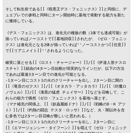
そして転生前である[[《暗黒王デス・フェニックス》]]と同様に、デ
ュエプレでの参戦と同時にターン開始時に墓地で発動する能力を新た
に獲得している。

《デス・フェニックス》は、進化元の種族の数（1体でも達成可能）が
揃っていればノーコストで[[墓地回収]]されたが、《ゼロ・フェニッ
クス》は進化元となる2体が揃っていれば''ノーコストかつ[[任意]]
で[[リアニメイト]]''されるようになった。

確実に落とせる[[《ロスト・チャージャー》]]/[[《伊達人形ナスロ
スチャ》]]経由の4ターン目始動が現実的なラインだが、以下の方法
であれば最速3ターン目での進化が可能となる。

-1ターン目にコスト1の火のクリーチャーを出し、2ターン目に闇の
[[《竜音のゼクス》]]/[[《オタカラ・アッタカラ》]]/[[《封魔ロ
ノヴェル》]]/[[《漆黒の猛虎 チェイサー》]]などを召喚して、こ
れらの能力で偶然《ゼロ・フェニックス》を墓地へ落とす。

（マナ補充の関係上、[[《妖蟲麗姫ドナ》]]/[[《戦略のD・H アツ
ト》]]/[[《灼熱の闘志 テスタ・ロッサ》]]など、火・闇以外を含
む多色では2ターン目召喚が難しいと思われる。）

-1ターン目にコスト1の火のクリーチャーを出し、2ターン目に
[[《エマージェンシー・タイフーン》]]を唱えて《ゼロ・フェニック