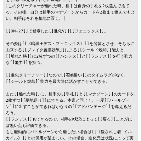
|このクリーチャーが離れた時、相手は自身の手札を2枚選んで捨て
る。その後、自分は相手のマナゾーンからカードを2枚まで選んでもよ
い。相手はそれを墓地に置く。|

[[DM-27]]で登場した[[進化V]][[フェニックス]]。

その姿は[[《暗黒王デス・フェニックス》]]を髣髴とさせ、そちらに
由来する[[ブレイク置換効果]]による[[シールド焼却]]能力と、
[[離れた時]]に2枚ずつの[[ハンデス]]と[[ランデス]]を行う強力
な[[能力]]を持つ。

[[進化クリーチャー]]なので[[召喚酔い]]のタイムラグがなく、
[[シールド焼却]]能力を最大限に活かすことができる。

また[[離れた時]]に、相手の[[手札]]と[[マナゾーン]]のカードを
2枚ずつ[[墓地送り]]にできる。本家と同じく、一度[[バトルゾー
ン]]に出すことができればかなりの[[アドバンテージ]]を奪えるだ
ろう。

[[ランデス]]もできるので、相手の状況によって[[腐る]]ことがほ
ぼ無い点も評価できる。

もし能動的にバトルゾーンから離したい場合は[[《愛されし者 イル
カイル》]]との併用が望ましい。その場合、進化元は状況によって実