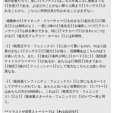
戒が必要だろう。逆に[[ランデス]]はこちらが選ぶ上に枚数までも
[[任意]]である。よほどのことがない限り上限まで[[ランデス]]さ
れることから、こちらに特別注意が払われることはまずない。

-複数体の[[サイキック・クリーチャー]]を出せる[[超次元]][[呪
文]]とは相性がよく、一度に2体の[[進化元]]を確保しつつ[[アドバ
ンテージ]]も得る事ができる。特に[[マナカーブ]]がきれいにつな
がる[[《超次元フェアリー・ホール》]]とは好相性。

-[[《暗黒王デス・フェニックス》]]に比べて重いものの、やはり誤
算の少ない[[ランデス]][[能力]]が強く、活躍機会はこちらのほう
が多いだろう。また、[[進化]]条件が同じ[[カード]]に[[《闘流星
ナイトスクリーマー》]]があるが、あちらは[[制圧]]向きであり、
[[制圧]]後の[[フィニッシャー]]として強力なこちらとは使い方が
異なる。

-[[《龍炎凰インフィニティ・フェニックス》]]と対になるカードと
してデザインされている。あちらと比べると攻撃的だが、[[パワー]]
はあちらの方が2000高い。これは[[《暗黒王デス・フェニック
ス》]]と[[《龍炎鳳エターナル・フェニックス》]]のパワー差と同
じ。

**イラストや背景ストーリーでは [#v1d2d7bf]
