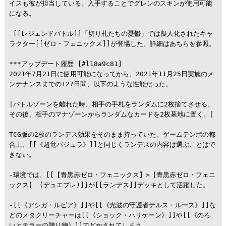
イスも彼が担当している。入手することでグレンのスキンが使用可能
になる。

-[[レジェンドバトル]]「切り札たちの憂鬱」では擬人化されたキャ
ラクター[[ゼロ・フェニックス]]が登場した。詳細はあちらを参照。

***アップデート履歴 [#l18a9c81]

2021年7月21日に使用可能になってから、2021年11月25日実施のメ
ンテナンスまでの127日間、以下のような性能だった。

|バトルゾーンを離れた時、相手の手札をランダムに2枚捨てさせる。
その後、相手のマナゾーンからランダムなカードを2枚墓地に置く。|

TCG版の2枚のランデス効果をそのまま持っていた。ゲームテンポの都
合上、[[《超竜バジュラ》]]と同じくランデスの内容は選ぶことはで
きない。

-環境では、[[【青黒赤ゼロ・フェニックス】>【青黒赤ゼロ・フェニ
ックス】 (デュエプレ)]]が[[ランデス]]デッキとして活躍した。

-[[《アシガ・ルピア》]]や[[《光波の守護者テルス・ルース》]]な
どのメタクリーチャーは[[《ショック・ハリケーン》]]や[[《のろ
いとテラーの贈り物》]]でどかされてしまう。
