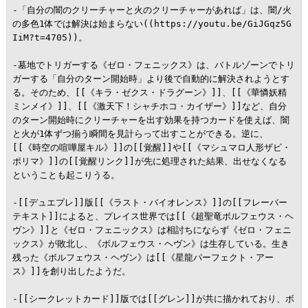
-「自分の闇のクリーチャーと火のクリーチャーがあれば」は、闇/火
の多色1体では解決は始まらない((https://youtu.be/GiJGqz5G
IiM?t=4705))。

-墓地でトリガーする《ゼロ・フェニックス》は、バトルゾーンでトリ
ガーする「自分のターン開始時」より後で自動的に解決されようとす
る。そのため、[[《キラ・ゼクス・ドラグーン》]]、[[《華憐妖精
ミンメイ》]]、[[《激天下！シャチホコ・カイザー》]]など、自分
のターン開始時にクリーチャーを出す効果を持つカードを使えば、闇
と火が1体ずつ揃う瞬間を見計らって出すことができる。逆に、
[[《時空の喧嘩屋キル》]]の[[覚醒]]や[[《マシュマロ人形ザビ・
ポリマ》]]の[[覚醒リンク]]が先に処理された結果、出せなくなる
ということも起こりうる。

-[[デュエプレ]]版[[《ラスト・バイオレンス》]]の[[フレーバー
テキスト]]によると、プレイス世界では[[《超聖竜ボルフェウス・ヘ
ヴン》]]と《ゼロ・フェニックス》は相討ちにならず《ゼロ・フェニ
ックス》が敗北し、《ボルフェウス・ヘヴン》は生存している。生き
残った《ボルフェウス・ヘヴン》は[[《星龍パーフェクト・アー
ス》]]を創り出したようだ。

-[[シークレットカード]]版では[[グレン]]が共に描かれており、ボ