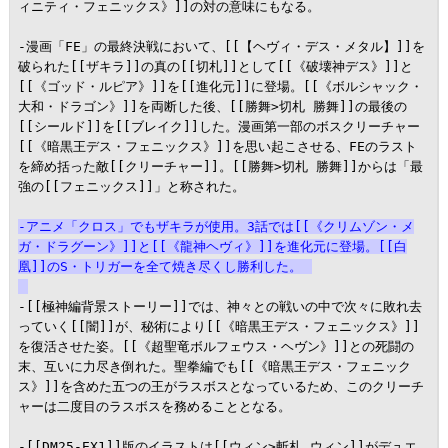
ィニティ・フェニックス》]]の対の意味にもなる。

-漫画「FE」の最終決戦において、[[【ヘヴィ・デス・メタル】]]を
破られた[[ザキラ]]の真の[[切札]]として[[《破壊神デス》]]と
[[《ゴッド・ルピア》]]を[[進化元]]に登場。[[《ボルシャック・
大和・ドラゴン》]]を両断した後、[[勝舞>切札 勝舞]]の最後の
[[シールド]]を[[ブレイク]]した。漫画第一部のボスクリーチャー
[[《暗黒王デス・フェニックス》]]を思い起こさせる、FEのラスト
を締め括った敵[[クリーチャー]]。[[勝舞>切札 勝舞]]からは「最
強の[[フェニックス]]」と称された。

-アニメ「クロス」でもザキラが使用。3話では[[《クリムゾン・メ
ガ・ドラグーン》]]と[[《龍神ヘヴィ》]]を進化元に登場。[[白
凰]]のS・トリガーを全て焼き尽くし勝利した。
-[[極神編背景ストーリー]]では、神々との戦いの中で次々に敗れ去
っていく[[闇]]が、秘術により[[《暗黒王デス・フェニックス》]]
を復活させた姿。[[《超聖竜ボルフェウス・ヘヴン》]]との死闘の
末、互いに力尽き倒れた。聖拳編でも[[《暗黒王デス・フェニック
ス》]]を含めた五つの王がラスボスとなっているため、このクリーチ
ャーは二度目のラスボスを務めることとなる。

-[[DM25-EX1]]版のイラストは[[ウィン>斬札 ウィン]]がデュエ