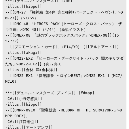
***[[デュエル・マスターズ]] [#dm]

-illus.[[hippo]]

--[[DM-27 「極神編 第4弾 完全極神(パーフェクト・ヘヴン)」>D
M-27]]（S3/S5）

--[[DMC-48 「HEROES PACK（ヒーローズ・クロス・パック） ザ
キラ編」>DMC-48]]（4/44）（新規イラスト）

--[[DMEX-08 「謎のブラックボックスパック」>DMEX-08]](15
5/???)

--[[プロモーション・カード]]（P14/Y9）（[[アルトアート]]）

-illus.[[akagi]]

--[[DM22-EX2 「ヒーローズ・ダークサイド・パック 闇のキリフダ
たち」>DM22-EX2]]（㊙︎3/㊙︎3）

-illus.[[金林 洋>金林洋]]

--[[DM25-EX1 「愛感謝祭 ヒロインBEST」>DM25-EX1]]（MC7/
MC10）

***[[デュエル・マスターズ プレイス]] [#dmpp]

-CV:[[小野寺悠貴]]

-illus.[[hippo]]

--[[DMPP-09EX 「聖竜凱旋 -REBORN OF THE SURVIVOR-」>D
MPP-09EX]]

-CV:[[江口拓也]]

-illus.[[アートアンフ]]
