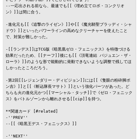
--一応出される前なら、最速でも[[《埋め立てロボ・コンクリオ
ン》]]は間に合う。

-進化元も[[《追撃のライゼン》]]や[[《魔光騎聖ブラッディ・シャ
ドウ》]]といったパワーラインの高めなクリーチャーを使えたこと
で、対策が難しかった。

-[[ランデス]]はTCG版《暗黒凰ゼロ・フェニックス》を特徴づける
効果だったため、[[ナーフ]]後にも[[《頂竜連結 バジュエン・ザ・
ローラ》]]のような形で能動的に発動できないような調整で残してほ
しかったところだろう。

-第2回[[レジェンダリー・ディビジョン]]には[[《隻眼の粉砕脚ポ
ン吉》]]と[[《斬込隊長マサト》]]という強化パーツがあった。ど
ちらも火の進化元かつ[[マーシャル・タッチ]]で《ゼロ・フェニック
ス》をバトルゾーンから離れさせる[[cip]]を持つ。

**関連カード [#related]

-''PREV''

--[[《暗黒王デス・フェニックス》]]

-''NEXT''
