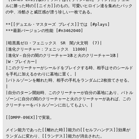
ルに勝った時の[[ニイカ]]のもの。可愛いヒロイン達を集めたパック
の中、冷酷さと威圧感が漂う珍しい一枚である。

**[[デュエル・マスターズ プレイス]]では [#plays]

***最新バージョンの性能 [#n3462040]

|暗黒凰ゼロ・フェニックス　SR　闇/火文明　(7)|

|進化クリーチャー：フェニックス　11000|

|進化V－自分の闇のクリーチャー1体と火のクリーチャー1体|

|W・ブレイカー|

|このクリーチャーがシールドをブレイクする時、相手はそのシールド
を手札に加えるかわりに墓地に置く。|

|バトルゾーンを離れた時、相手の手札をランダムに2枚捨てさせる。
|

|自分のターン開始時、このクリーチャーが自分の墓地にあり、バトル
ゾーンに自分の闇のクリーチャーと火のクリーチャーがあれば、この
クリーチャーをバトルゾーンに出してもよい。|

[[DMPP-09EX]]で実装。

メイン能力であった[[離れた時]]能力の[[セルフハンデス]]効果が
ランダムに変わり、[[ランデス]]能力が消去された。
