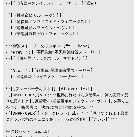
--[[《暗黒皇グレイテスト・シーザー》]](憑依)

-[[《神滅竜騎ガルザーク》]]

-[[《龍炎凰インフィニティ・フェニックス》]]

-[[《超聖竜ボルフェウス・ヘヴン》]]

-[[《暗黒神羅凰ゼロ・フェニックス》]]

***背景ストーリーのラスボス [#f313bcac]

-''Prev''：[[不死鳥編>不死鳥編背景ストーリー]]

--[[《超神星ブラックホール・サナトス》]]

-''Next''：[[戦国編>戦国編背景ストーリー]]

--[[《暗黒皇グレイテスト・シーザー》]]

**[[フレーバーテキスト]] [#flavor_text]

-[[DMPP-09EX]]&br;'''世界に終わりなき暗黒を。神の恩寵を受
けた忌々しき[[超聖竜>《超聖竜ボルフェウス・ヘヴン》]]を葬り去
るべく、暗黒凰は、決戦の地にて宿敵を待つ。'''

-[[DMPP-09EX]]（シークレット）&br;'''「見せてくれよ！最高
にアツいお前のデュエルを！」――火の守護者 [[グレン]]'''

**収録セット [#pack]
