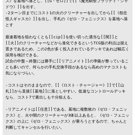
ス》を墓地へ落とし、[[G・ゼロ]]で[[《魔光騎聖ブラッディ・シャ
ドウ》]]を出す。

-2ターン目までにコスト1の火のクリーチャーを出してから[[《怨念
怪人ギャスカ》]]を出し、手札の《ゼロ・フェニックス》を墓地へ落
とす

最速着地を狙わなくとも[[cip]]を使い切った適当な[[闇]]と
[[火]]のクリーチャーなどから進化できるというTCG版の利点は据え
置きであるため、この2色が多く投入されているデッキであれば幅広く
採用を検討できる。

試合の中盤～終盤には勝手に[[リアニメイト]]の準備が整っているこ
とも多いので、何らかの手札交換手段があるなら高めのマナコストも
気になりづらい。

-コストはそのままなので、[[《ロスト・チャージャー》]]で[[山
札]]から直接[[墓地]]に落としやすい。低速なコントロールデッキ
なら、コスト7で素出しも十分狙える。

-リアニメイトは[[任意]]である。墓地に複数枚の《ゼロ・フェニッ
クス》と、火や闇のクリーチャーが3体以上あると、《ゼロ・フェニッ
クス》の上に《ゼロ・フェニックス》が乗ろうとするので、ちゃんと
判断してキャンセルを行いたい。
