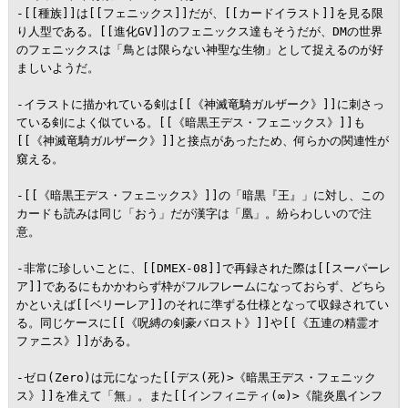
-[[種族]]は[[フェニックス]]だが、[[カードイラスト]]を見る限
り人型である。[[進化GV]]のフェニックス達もそうだが、DMの世界
のフェニックスは「鳥とは限らない神聖な生物」として捉えるのが好
ましいようだ。

-イラストに描かれている剣は[[《神滅竜騎ガルザーク》]]に刺さっ
ている剣によく似ている。[[《暗黒王デス・フェニックス》]]も
[[《神滅竜騎ガルザーク》]]と接点があったため、何らかの関連性が
窺える。

-[[《暗黒王デス・フェニックス》]]の「暗黒『王』」に対し、この
カードも読みは同じ「おう」だが漢字は「凰」。紛らわしいので注
意。

-非常に珍しいことに、[[DMEX-08]]で再録された際は[[スーパーレ
ア]]であるにもかかわらず枠がフルフレームになっておらず、どちら
かといえば[[ベリーレア]]のそれに準ずる仕様となって収録されてい
る。同じケースに[[《呪縛の剣豪バロスト》]]や[[《五連の精霊オ
ファニス》]]がある。

-ゼロ(Zero)は元になった[[デス(死)>《暗黒王デス・フェニック
ス》]]を准えて「無」。また[[インフィニティ(∞)>《龍炎凰インフ