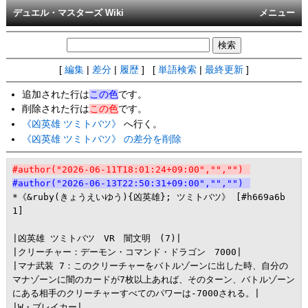
デュエル・マスターズ Wiki
メニュー
[
編集
|
差分
|
履歴
] [
単語検索
|
最終更新
]
追加された行は
この色
です。
削除された行は
この色
です。
《凶英雄 ツミトバツ》
へ行く。
《凶英雄 ツミトバツ》 の差分を削除
#author("2026-06-11T18:01:24+09:00","","")
#author("2026-06-13T22:50:31+09:00","","")
*《&ruby(きょうえいゆう){凶英雄}; ツミトバツ》 [#h669a6b
1]

|凶英雄 ツミトバツ　VR　闇文明　(7)|

|クリーチャー：デーモン・コマンド・ドラゴン　7000|

|マナ武装 7：このクリーチャーをバトルゾーンに出した時、自分の
マナゾーンに闇のカードが7枚以上あれば、そのターン、バトルゾーン
にある相手のクリーチャーすべてのパワーは-7000される。|

|W・ブレイカー|
