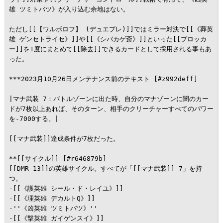
雄 ツミトバツ》が入り込む余地はない。

ただし[[【ワルボロフ】 (デュエプレ)]]ではミラー対決で[[《葬英
雄 ゲンセトライセ》]]や[[《シバカゲ斎》]]といった[[ブロッカ
ー]]を1度にまとめて[[除去]]できるカードとして採用される事もあ
った。

***2023月10月26日メンテナンス前のテキスト [#z992deff]

|マナ武装 7：バトルゾーンに出た時、自分のマナゾーンに闇のカー
ドが7枚以上あれば、そのターン、相手のクリーチャーすべてのパワー
を-7000する。|

[[マナ武装]]達成条件が7枚だった。

**[[サイクル]] [#r646879b]

[[DMR-13]]の英雄サイクル。すべてが「[[マナ武装]] 7」を持
つ。

-[[《護英雄 シール・ド・レイユ》]]

-[[《理英雄 デカルトQ》]]

-''《凶英雄 ツミトバツ》''

-[[《撃英雄 ガイゲンスイ》]]
