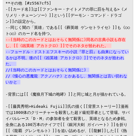
**その他 [#z5567cf5]

-[[カード名]]は[[ファンキー・ナイトメアの罪に罰を与える>《メ
リメリ・チェーンソー》]]という[[デーモン・コマンド・ドラゴ
ン]]の設定から。

--同じく闇の「英雄」である[[《葬英雄 ゲンセトライセ》]]も《○○
--(当時のこのカードとはおそらく無関係に)同名の古典小説も存在
し、[[《凶英雄 アカトクロ》]]でそのネタが拾われた。
--フョードル・ドストエフスキーの小説『罪と罰』も由来になってい
るかは不明。後の[[《凶英雄 アカトクロ》]]でそのネタが拾われ
た。
//(当時のこのカードとはおそらく無関係に)
//《慢心の悪魔龍 アクノハナ》とかあるし、無関係とは言い切れな
いかと
-背景には[[《魔狼月下城の咆哮》]]と同じ城と月が描かれている。

-[[藤異秀明>Hideaki Fujii]]氏の描く[[背景ストーリー]]漫画
では1000体のクリーチャーを殺害した超ド級犯罪者として登場。サバ
イバルレース「D・M」の参加者を全て殺害し、英雄となるため参戦。
全身にある100万本のナイフで[[《銀河大剣 ガイハート》]]を折り
[[《龍覇 グレンモルト》]]を追い詰めるが、[[龍解]]した[[《熱