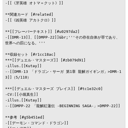
-[[《牙英雄 オトマ＝クット》]]

**関連カード [#related]

-[[《凶英雄 アカトクロ》]]

**[[フレーバーテキスト]] [#u0297da2]

-[[DMR-13]]、[[DMPP-22]]&br;'''その存在自体が罪であり、
世界への罰になる。'''

**収録セット [#r1cc18ac]

***[[デュエル・マスターズ]] [#zb079d91]

-illus.[[Kutay]]

--[[DMR-13 「ドラゴン・サーガ 第1章 龍解ガイギンガ」>DMR-1
3]]（5/110）

***[[デュエル・マスターズ プレイス]] [#tc1e32c0]

-CV:[[小堀真生]]

-illus.[[Kutay]]

--[[DMPP-22 「龍解紅蓮伝 -BEGINNING SAGA-」>DMPP-22]]

**参考 [#g5b451ed]

-[[デーモン・コマンド・ドラゴン]]
