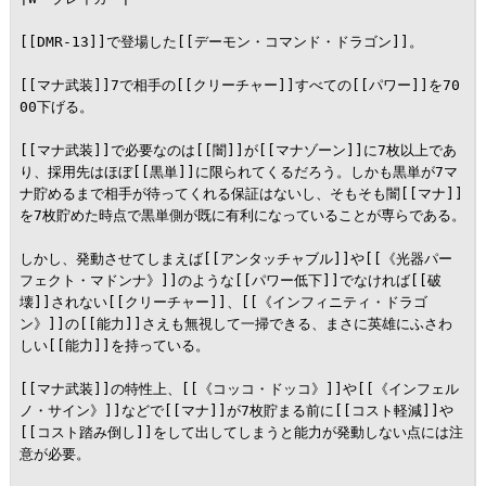
[[DMR-13]]で登場した[[デーモン・コマンド・ドラゴン]]。

[[マナ武装]]7で相手の[[クリーチャー]]すべての[[パワー]]を70
00下げる。

[[マナ武装]]で必要なのは[[闇]]が[[マナゾーン]]に7枚以上であ
り、採用先はほぼ[[黒単]]に限られてくるだろう。しかも黒単が7マ
ナ貯めるまで相手が待ってくれる保証はないし、そもそも闇[[マナ]]
を7枚貯めた時点で黒単側が既に有利になっていることが専らである。

しかし、発動させてしまえば[[アンタッチャブル]]や[[《光器パー
フェクト・マドンナ》]]のような[[パワー低下]]でなければ[[破
壊]]されない[[クリーチャー]]、[[《インフィニティ・ドラゴ
ン》]]の[[能力]]さえも無視して一掃できる、まさに英雄にふさわ
しい[[能力]]を持っている。

[[マナ武装]]の特性上、[[《コッコ・ドッコ》]]や[[《インフェル
ノ・サイン》]]などで[[マナ]]が7枚貯まる前に[[コスト軽減]]や
[[コスト踏み倒し]]をして出してしまうと能力が発動しない点には注
意が必要。
