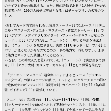
血星龍 ガイギンガ》]]とパワーアップした《グレンモルト》に全て
のナイフを砕かれ敗北する。また、彼の語録である「1人殺せばただの
犯罪者だが、100万人殺せば英雄となる」はチャップリンの名言のひ
とつ。

-対してカード内で語られる[[背景ストーリー]]ではレース「[[デュ
エル・マスターズ>デュエル・マスターズ（背景ストーリー）]]」で
[[《アクア・メディアクリエイター》>フレーバーテキストが初出の
カード]]と[[《アクア操縦士 ニュートン》]]率いる陣形を壊滅さ
せ、《ニュートン》を死亡させた。実際に[[リキッド・ピープル]]は
パワーが低くなりがちなのでこのカードの能力で一掃しやすい。まさ
に能力とマッチした展開といえるだろう。

--なお、この時死んだと思われていた《ニュートン》は実は生きてお
り、[[《アクア大尉 ガリレオ・ガリレイ》]]として帰還を果たす。

-『デュエル・マスターズ 超全集 DS』によるとレース「デュエル・
マスターズ」の第1ステージの敵で、モルトとこのクリーチャーの戦い
で絶体絶命のピンチの中[[《銀河大剣 ガイハート》]]が[[《熱血星
龍 ガイギンガ》]]に龍解している。

-アニメ「VS」第9話では、[[コジロー]]が[[サソリ]]戦で使用。
[[クリーチャー]]を6体並べられて不利だったところを、[[能力]]に
よって[[《古代王 ザウルピオ》]]を残して全滅させて一気に巻き返