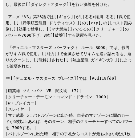
し、最後に[[ダイレクトアタック]]を行い決着を付けた。

-アニメ「VS」第26話では[[ギョウ]]が[[るる>滝川 るる]]戦で使
用。[[《邪帝類五龍目 ドミティウス》]]の[[cip]]の[[コスト踏み
倒し]]効果で登場し、[[マナ武装]]7でるるの[[クリーチャー]]の
パワーを7000下げ、3体[[破壊]]する活躍を見せた。

-「デュエル・マスターズ パーフェクト ルール BOOK」では、影男
がリキム戦で使用。[[能力]]で全滅させてリキムを追い詰めるも、返
りのターンに、[[龍解]]された[[《熱血星龍 ガイギンガ》]]によっ
て破壊された。

**[[デュエル・マスターズ プレイス]]では [#vd119fd0]

|凶英雄 ツミトバツ　VR　闇文明　(7)|

|クリーチャー：デーモン・コマンド・ドラゴン　7000|

|W・ブレイカー|

|スレイヤー|

|マナ武装 5：バトルゾーンに出た時、自分のマナゾーンに闇のカー
ドが5枚以上あれば、そのターン、相手のクリーチャーすべてのパワー
を-7000する。|

|バトルゾーンに出た時、相手の手札からコストが最も小さい呪文1枚