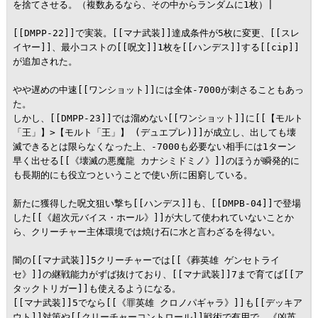
を捨てさせる。（複数あるなら、その中からランダムに1枚）|

[[DMPP-22]]で実装。[[マナ武装]]達成条件が5枚に変更、[[スレ
イヤー]]、最小コストの[[呪文]]1枚を[[ハンデス]]する[[cip]]
が追加された。

やや遅めの中速[[ワンショット]]には全体-7000が刺さることもあっ
た。

しかし、[[DMPP-23]]では溜めない[[ワンショット]]に[[【モルト
「王」】>【モルト「王」】 (デュエプレ)]]が成立し、出しても壊
滅できるとは限らなくなった上、-7000も必要ない相手には1ターン
早く出せる[[《壊滅の悪魔龍 カナシミドミノ》]]のほうが瞬発的に
も長期的にも役立つということで使い所に困窮している。

新たに獲得した呪文狙い撃ち[[ハンデス]]も、[[DMPB-04]]で登場
した[[《超次元バイス・ホール》]]が大して使われていないことか
ら、クリーチャー主体環境では焼け石に水と言わざるを得ない。

闇の[[マナ武装]]5クリーチャーでは[[《葬英雄 ゲンセトライ
セ》]]の継戦能力がずば抜けており、[[マナ武装]]7まで育てば[[ア
タックトリガー]]も使えるようになる。

[[マナ武装]]5でなら[[《罪英雄 クロノパギャラ》]]も[[デッキア
ウト]]対策や[[クリーチャーコントロール]]戦術で有用で、《凶英