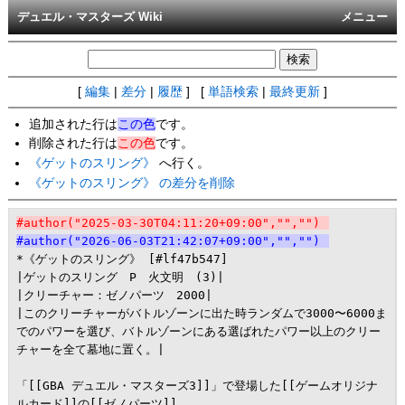
デュエル・マスターズ Wiki
メニュー
[
編集
|
差分
|
履歴
] [
単語検索
|
最終更新
]
追加された行は
この色
です。
削除された行は
この色
です。
《ゲットのスリング》
へ行く。
《ゲットのスリング》 の差分を削除
#author("2025-03-30T04:11:20+09:00","","")
#author("2026-06-03T21:42:07+09:00","","")
*《ゲットのスリング》 [#lf47b547]

|ゲットのスリング　P　火文明　(3)|

|クリーチャー：ゼノパーツ　2000|

|このクリーチャーがバトルゾーンに出た時ランダムで3000〜6000ま
でのパワーを選び、バトルゾーンにある選ばれたパワー以上のクリー
チャーを全て墓地に置く。|

「[[GBA デュエル・マスターズ3]]」で登場した[[ゲームオリジナ
ルカード]]の[[ゼノパーツ]]。
