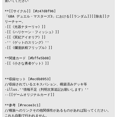
置いてください

**[[サイクル]] [#z47d8f96]

「GBA デュエル・マスターズ3」における[[ランダム]][[除去]]ク
リーチャー。

-[[《光器ナターリャ》]]

-[[《ハリケーン・フィッシュ》]]

-[[《冥妃アイオリア》]]

-''《ゲットのスリング》''

-[[《爛漫妖精フリップル》]]

**関連カード [#bffe5b08]

-[[《小さな勇者ゲット》]]

**収録セット [#ec0b8953]

//収録されているエキスパション、構築済みデッキ等

-illus.''情報不足（判明次第追記お願いします）''

--[[ゲームオリジナルカード]]

**参考 [#recee3c1]

//種族へのリンクその他関係性があるものがあれば貼ってください。
これも自動で行われません。
