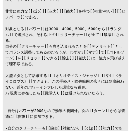
非常に強力な[[cip]][[火力]][[能力]]を持つ[[軽量>軽い]][[ゼ
ノパーツ]]である。

対象となる[[パワー]]は3000、4000、5000、6000から[[ランダ
ム]]で選択され、それ以上の[[クリーチャー]]が全て[[破壊]]され
る。

自分の[[クリーチャー]]も巻き込まれることを[[デメリット]]とし
てバランス調整してあるのだろうが、わずか3[[マナ]]で[[バトルゾ
ーン]]を[[リセット]]できる[[除去]][[能力]]は、強力を飛び越え
て理不尽である。

大型メタとして活躍する[[《オリオティス・ジャッジ》]]や[[《サ
イコロプス》]]でさえも、この手軽さ・除去範囲の広さには到底敵わ
ない。近年のパワーインフレした環境なら猶更。

//現実に存在したら[[殿堂入り]]は避けられないだろう。

-自分はパワーが2000なので効果の範囲外。次の[[ターン]]からは普
通に[[攻撃]]に参加できる。

-自分のクリーチャーも[[除去]]対象だが、[[cip]][[能力]]であ