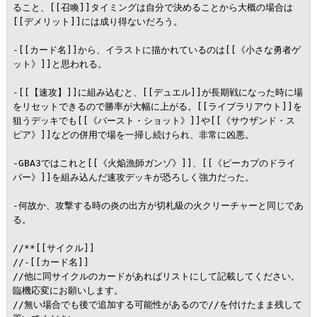
ること、[[召喚]]タイミングは自分で決めることから大概の場合は
[[デメリット]]には成り得ないだろう。

-[[カード名]]から、イラストに描かれているのは[[《小さな勇者ゲ
ット》]]と思われる。

-[[【速攻】]]に組み込むと、[[デュエル]]が長期戦になった時に場
をリセットできるので勝率が大幅に上がる。[[ライブラリアウト]]を
狙うデッキでも[[《バースト・ショット》]]や[[《サウザンド・ス
ピア》]]などの併用で場を一掃し続けられ、非常に凶悪。

-GBA3ではこれと[[《火焔漁師ガンゾ》]]、[[《ピーカプのドライ
バー》]]を組み込んだ速攻デッキが恐ろしく強力だった。

-何故か、攻撃する時の炎の出方が切札級の火クリーチャーと同じであ
る。

//**[[サイクル]]

//-[[カード名]]

//他に同サイクルのカードがあればリストにして記載してください。
臨機応変にお願いします。

//無い場合でも後で追加する可能性があるので//を付けたまま残して