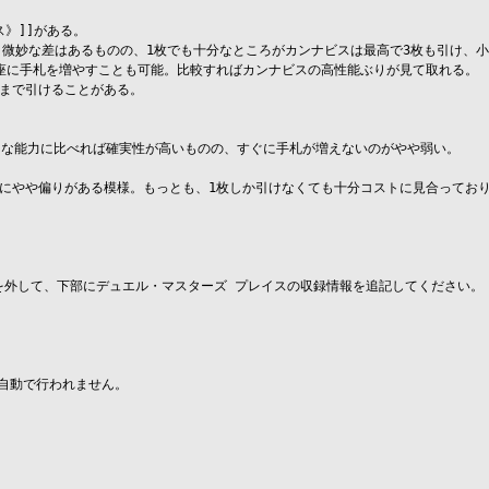
》]]がある。

上に、微妙な差はあるものの、1枚でも十分なところがカンナビスは最高で3枚も引け、小
即座に手札を増やすことも可能。比較すればカンナビスの高性能ぶりが見て取れる。

まで引けることがある。

うな能力に比べれば確実性が高いものの、すぐに手札が増えないのがやや弱い。

数にやや偏りがある模様。もっとも、1枚しか引けなくても十分コストに見合っており
を外して、下部にデュエル・マスターズ プレイスの収録情報を追記してください。

自動で行われません。
