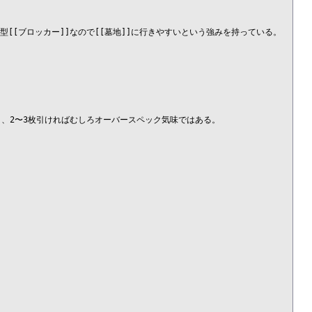
型[[ブロッカー]]なので[[墓地]]に行きやすいという強みを持っている。

、2〜3枚引ければむしろオーバースペック気味ではある。
