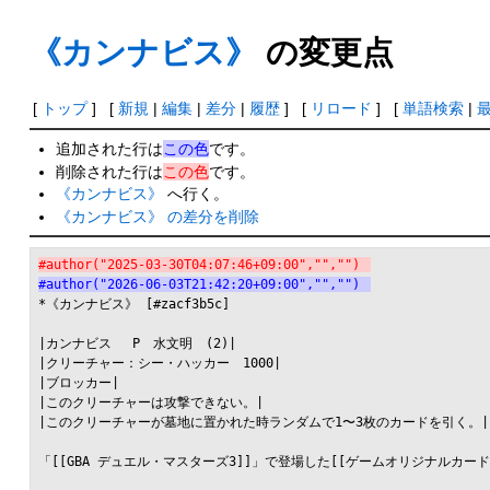
《カンナビス》
の変更点
[
トップ
] [
新規
|
編集
|
差分
|
履歴
] [
リロード
] [
単語検索
|
追加された行は
この色
です。
削除された行は
この色
です。
《カンナビス》
へ行く。
《カンナビス》 の差分を削除
#author("2025-03-30T04:07:46+09:00","","")
#author("2026-06-03T21:42:20+09:00","","")
*《カンナビス》 [#zacf3b5c]

|カンナビス 　P　水文明　(2)|

|クリーチャー：シー・ハッカー　1000|

|ブロッカー|

|このクリーチャーは攻撃できない。|

|このクリーチャーが墓地に置かれた時ランダムで1〜3枚のカードを引く。|

「[[GBA デュエル・マスターズ3]]」で登場した[[ゲームオリジナルカード]