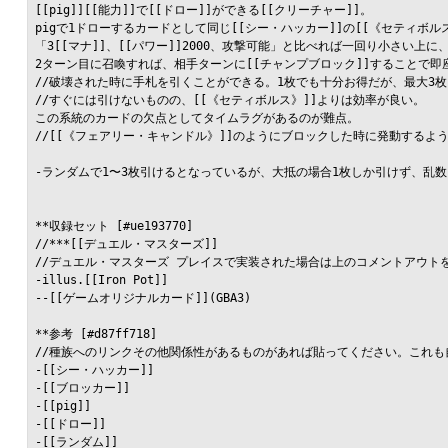
[[pig]][[能力]]で[[ドロー]]ができる[[クリーチャー]]。

pigで1ドローするカードとして同じ[[シー・ハッカー]]の[[《セティボルス
「3[[マナ]]、[[パワー]]2000、攻撃可能」と比べれば一回り小さい
2ターン目に召喚すれば、相手ターンに[[チャンプブロック]]することで
//破壊された時に手札を引くことができる。1枚でも十分お得だが、最大3枚
//すぐには引けないものの、[[《セティボルス》]]よりは効率が良い。

この系統のカードの欠点としてタイムラグがあるのが難点。

//[[《フェアリー・キャンドル》]]のようにブロックした時に発動するよ
-ランダムで1〜3枚引けるとなっているが、大抵の場合1枚しか引けず、乱
**収録セット [#ue193770]

//***[[デュエル・マスターズ]]

//デュエル・マスターズ プレイスで実装された場合は上のコメントアウト
-illus.[[Iron Pot]]

--[[ゲームオリジナルカード]](GBA3)

**参考 [#d87ff718]

//種族へのリンクその他関係性があるものがあれば貼ってください。これも
-[[シー・ハッカー]]

-[[ブロッカー]]

-[[pig]]

-[[ドロー]]

-[[ランダム]]
