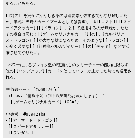
することもある。

[[能力]]を完全に活かしきるのは運要素が強すぎてかなり難しいた
め、単純に当時のカードプールとしては貴重な「6[[コスト]][[スピ
ードアタッカー]][[ドラゴン]]」として運用するのが無難か。ただ
その場合は同じく[[ゲームオリジナルカード]]の[[《ガルベリア
ス・ドラゴン》]]が大きな壁になるため、そのような[[ドラゴン]]
が多く必要な[[《紅神龍バルガゲイザー》]]の[[デッキ]]などで活
躍させてやりたい。

-パワーによるブレイク数の増加はこのクリーチャーの能力に限らず、
他の[[パンプアップ]]カードを使ってパワーが上がった時にも適用さ
れる。

**収録セット [#s68270fe]

-illus.''情報不足（判明次第追記お願いします）''

--[[ゲームオリジナルカード]](GBA3)

**参考 [#s3942aba]

-[[アーマード・ドラゴン]]

-[[スピードアタッカー]]

-[[ランダム]]
