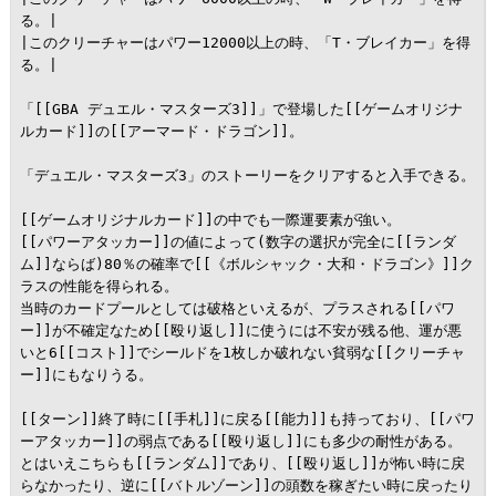
る。|

|このクリーチャーはパワー12000以上の時、「T・ブレイカー」を得
る。|

「[[GBA デュエル・マスターズ3]]」で登場した[[ゲームオリジナ
ルカード]]の[[アーマード・ドラゴン]]。

「デュエル・マスターズ3」のストーリーをクリアすると入手できる。

[[ゲームオリジナルカード]]の中でも一際運要素が強い。

[[パワーアタッカー]]の値によって(数字の選択が完全に[[ランダ
ム]]ならば)80％の確率で[[《ボルシャック・大和・ドラゴン》]]ク
ラスの性能を得られる。

当時のカードプールとしては破格といえるが、プラスされる[[パワ
ー]]が不確定なため[[殴り返し]]に使うには不安が残る他、運が悪
いと6[[コスト]]でシールドを1枚しか破れない貧弱な[[クリーチャ
ー]]にもなりうる。

[[ターン]]終了時に[[手札]]に戻る[[能力]]も持っており、[[パワ
ーアタッカー]]の弱点である[[殴り返し]]にも多少の耐性がある。
とはいえこちらも[[ランダム]]であり、[[殴り返し]]が怖い時に戻
らなかったり、逆に[[バトルゾーン]]の頭数を稼ぎたい時に戻ったり