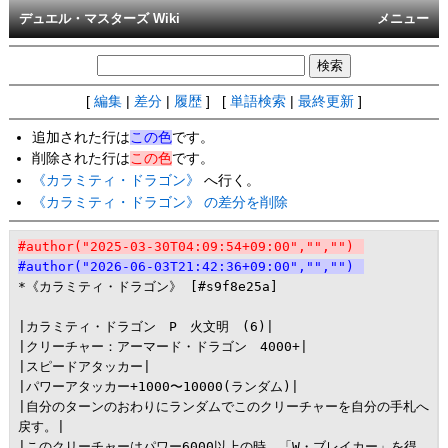
デュエル・マスターズ Wiki
メニュー
[
編集
|
差分
|
履歴
] [
単語検索
|
最終更新
]
追加された行は
この色
です。
削除された行は
この色
です。
《カラミティ・ドラゴン》
へ行く。
《カラミティ・ドラゴン》 の差分を削除
#author("2025-03-30T04:09:54+09:00","","")
#author("2026-06-03T21:42:36+09:00","","")
*《カラミティ・ドラゴン》 [#s9f8e25a]

|カラミティ・ドラゴン　P　火文明　(6)|

|クリーチャー：アーマード・ドラゴン　4000+|

|スピードアタッカー|

|パワーアタッカー+1000〜10000(ランダム)|

|自分のターンのおわりにランダムでこのクリーチャーを自分の手札へ
戻す。|

|このクリーチャーはパワー6000以上の時、「W・ブレイカー」を得