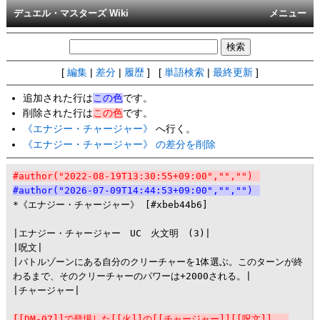
デュエル・マスターズ Wiki
メニュー
[
編集
|
差分
|
履歴
] [
単語検索
|
最終更新
]
追加された行は
この色
です。
削除された行は
この色
です。
《エナジー・チャージャー》
へ行く。
《エナジー・チャージャー》 の差分を削除
#author("2022-08-19T13:30:55+09:00","","")
#author("2026-07-09T14:44:53+09:00","","")
*《エナジー・チャージャー》 [#xbeb44b6]

|エナジー・チャージャー　UC　火文明　(3)|

|呪文|

|バトルゾーンにある自分のクリーチャーを1体選ぶ。このターンが終
わるまで、そのクリーチャーのパワーは+2000される。|

|チャージャー|

[[DM-07]]で登場した[[火]]の[[チャージャー]][[呪文]]。