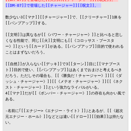
[[DM-07]]で登場した[[チャージャー]][[呪文]]。
数少ない3[[マナ]][[チャージャー]]で、[[クリーチャー]]1体を
[[パンプアップ]]する。

[[文明]]は異なるが[[《パワー・チャージャー》]]と比べると悲し
くなる性能で、同じ[[火]]文明にも[[《コロッサス・ブースタ
ー》]]という[[カード]]がある。[[パンプアップ]]目的で使われる
ことはまずないだろう。

[[自然]]が入らない[[デッキ]]で3[[ターン]]目に[[マナブース
ト]]目的で使い、[[パンプアップ]]はあくまでおまけと考えるべき
だろう。ただしその場合も、[[《勝負だ！チャージャー》]][[《ダ
ッシュ・チャージャー》]][[《メテオ・チャージャー》]][[《ネク
スト・チャージャー》]]という強力なライバルがいる。

4[[マナ]]だが[[《ボンバー・チャージャー》]]の存在も向かい風で
ある。

-名前に｢[[エナジー>《エナジー・ライト》]]｣とあるが、[[《超次
元エナジー・ホール》]]などとは違い[[ドロー]][[効果]]は持たな
い。
