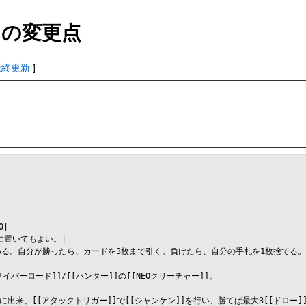
の変更点
最終更新
]
|

置いてもよい。|

る。自分が勝ったら、カードを3枚まで引く。負けたら、自分の手札を1枚捨てる。|
[サイバーロード]]/[[ハンター]]の[[NEOクリーチャー]]。

]に出来、[[アタックトリガー]]で[[ジャンケン]]を行い、勝てば最大3[[ドロー]