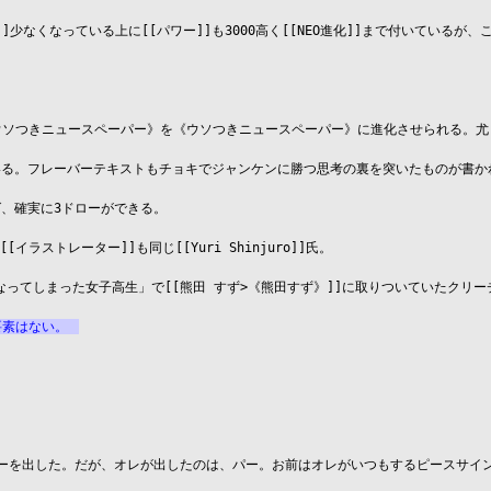
]]少なくなっている上に[[パワー]]も3000高く[[NEO進化]]まで付いているが
ソつきニュースペーパー》を《ウソつきニュースペーパー》に進化させられる。尤も
ている。フレーバーテキストもチョキでジャンケンに勝つ思考の裏を突いたものが書かれ
、確実に3ドローができる。

ラストレーター]]も同じ[[Yuri Shinjuro]]氏。

なってしまった女子高生」で[[熊田 すず>《熊田すず》]]に取りついていたクリー
要素はない。
いるからグーを出した。だが、オレが出したのは、パー。お前はオレがいつもするピースサ