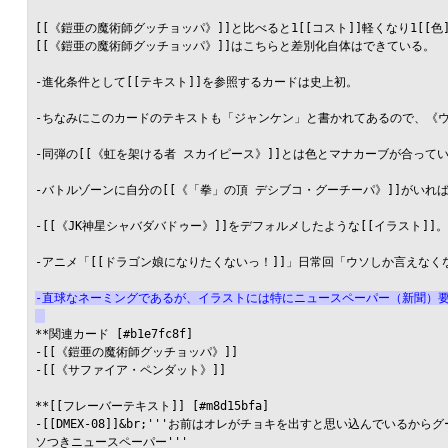
[[《鎧亜の魔術師グッチョッパ》]]と比べると1[[コスト]]軽くなり1[[色
[[《鎧亜の魔術師グッチョッパ》]]はこちらと差別化自体はできている。

-進化条件として[[テキスト]]を参照するカードは史上初。

-ちなみにこのカードのテキストも「ジャンケン」と書かれてあるので、《ウ
-同弾の[[《虹を架ける者 スカイピース》]]とは色とマナカーブが合っ
-バトルゾーンに自分の[[《「拳」の頂 デシブコ・グーチーパ》]]がいれば
-[[《JK神星シャバダバドゥー》]]をデフォルメしたような[[イラスト]]。[[イ
-アニメ「[[ドラゴン娘になりたくないっ！]]」日常回「ウソしか言えなく
-直球なネーミングであるが、イラストには特にニュースペーパー（新聞）
**関連カード [#b1e7fc8f]

-[[《鎧亜の魔術師グッチョッパ》]]

-[[《サファイア・ペンダット》]]

**[[フレーバーテキスト]] [#m8d15bfa]

-[[DMEX-08]]&br;'''お前はオレがチョキを出すと思い込んで
ソつきニュースペーパー'''
