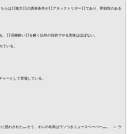
、こちらは[[能力]]の誘発条件が[[アタックトリガー]]であり、即効性のある
、[[召喚酔い]]を解く以外の目的でやる意味はほぼない。

ている。

チャーとして登場している。

インに惑わされた……そう、オレの名前はウソつきニュースペーパー……。　― ウ