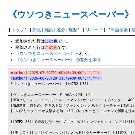
《ウソつきニュースペーパー》
[
トップ
] [
新規
|
編集
|
差分
|
履歴
] [
リロード
] [
単語検索
|
追加された行は
この色
です。
削除された行は
この色
です。
《ウソつきニュースペーパー》
へ行く。
《ウソつきニュースペーパー》 の差分を削除
#author("2025-07-02T21:00:46+09:00","","")
#author("2026-06-03T20:31:49+09:00","","")
*《ウソつきニュースペーパー》 [#n752fb75]

|ウソつきニュースペーパー　P　光/水文明　(4)|

|NEOクリーチャー：エンジェル・コマンド/サイバーロード/ハンター　4000
|NEO進化：自分の、テキストに「ジャンケン」とあるクリーチャー1体の上に
|このクリーチャーが攻撃する時、相手プレイヤーとジャンケンで勝敗を決め
[[DMEX-08]]で登場した[[光]]/[[水]]の[[エンジェル・コマンド]]/[
[[テキスト]]に「[[ジャンケン]]」とある[[クリーチャー]]を[[進化元]