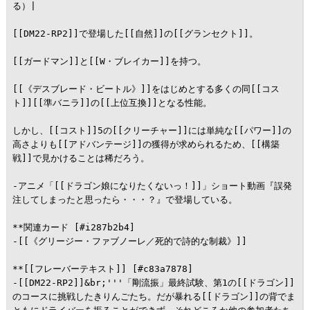
る）|

[[DM22-RP2]]で登場した[[自然]]の[[グランセクト]]。

[[ガードマン]]と[[W・ブレイカー]]を持つ。

[[《デスブレード・ビートル》]]をはじめとする多くの同[[コス
ト]][[準バニラ]]の[[上位互換]]となる性能。

しかし、[[コスト]]5の[[クリーチャー]]には単純な[[パワー]]の
高さよりも[[アドバンテージ]]の獲得が求められるため、[[構築
戦]]で見かけることは稀だろう。

-アニメ「[[ドラゴン娘になりたくないっ！]]」ショート動画『誤発
注してしまったと思ったら・・・？』で登場している。

**関連カード [#i287b2b4]

-[[《グリージー・ファブノーレ／死的で詩的な制裁》]]

**[[フレーバーテキスト]] [#c83a7878]

-[[DM22-RP2]]&br;'''「剛流振」最終試験、第1の[[ドラゴン]]
のコースに挑戦したきりんごたち。だが暴れる[[ドラゴン]]の背でま