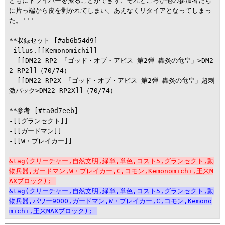
ともにドライバーを振ることができず、それどころか他の参加者たち
に片っ端から皮を剥かれてしまい、あえなくリタイアとなってしまっ
た。'''

**収録セット [#ab6b54d9]

-illus.[[Kemonomichi]]

--[[DM22-RP2 「ゴッド・オブ・アビス 第2弾 轟炎の竜皇」>DM2
2-RP2]]（70/74）

--[[DM22-RP2X 「ゴッド・オブ・アビス 第2弾 轟炎の竜皇」超刺
激パック>DM22-RP2X]]（70/74）

**参考 [#ta0d7eeb]

-[[グランセクト]]

-[[ガードマン]]

-[[W・ブレイカー]]

&tag(クリーチャー,自然文明,緑単,単色,コスト5,グランセクト,動
物兵器,ガードマン,W・ブレイカー,C,コモン,Kemonomichi,王来M
AXブロック);
&tag(クリーチャー,自然文明,緑単,単色,コスト5,グランセクト,動
物兵器,パワー9000,ガードマン,W・ブレイカー,C,コモン,Kemono
michi,王来MAXブロック);