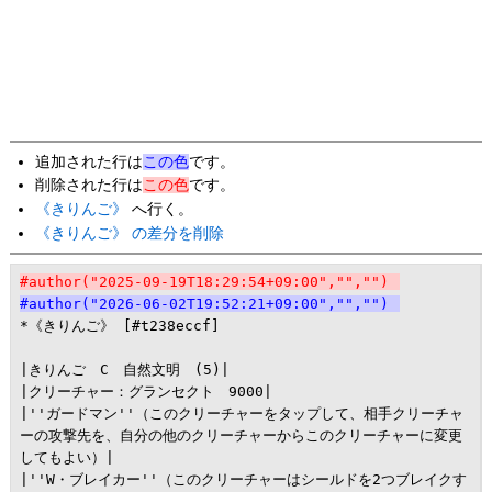
追加された行は
この色
です。
削除された行は
この色
です。
《きりんご》
へ行く。
《きりんご》 の差分を削除
#author("2025-09-19T18:29:54+09:00","","")
#author("2026-06-02T19:52:21+09:00","","")
*《きりんご》 [#t238eccf]

|きりんご　C　自然文明　(5)|

|クリーチャー：グランセクト　9000|

|''ガードマン''（このクリーチャーをタップして、相手クリーチャ
ーの攻撃先を、自分の他のクリーチャーからこのクリーチャーに変更
してもよい）|

|''W・ブレイカー''（このクリーチャーはシールドを2つブレイクす