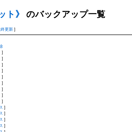
ット》
のバックアップ一覧
最終更新
]
除
ス
]
ス
]
ス
]
ス
]
ス
]
ス
]
ス
]
ス
]
ス
]
ス
]
ス
]
ス
]
ス
]
ス
]