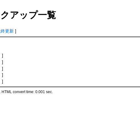
クアップ一覧
最終更新
]
ス
]
ス
]
ス
]
ス
]
ス
]
 HTML convert time: 0.001 sec.