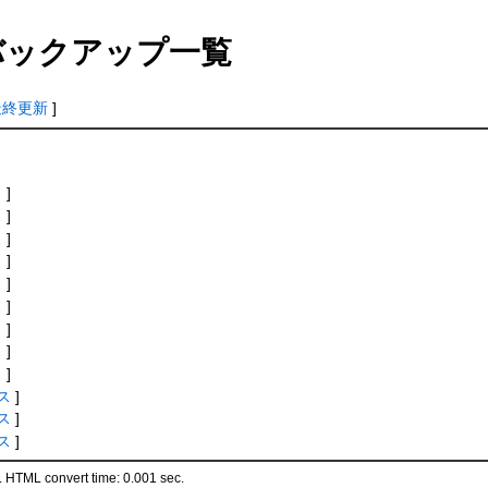
ックアップ一覧
最終更新
]
ス
]
ス
]
ス
]
ス
]
ス
]
ス
]
ス
]
ス
]
ス
]
ス
]
ス
]
ス
]
 HTML convert time: 0.001 sec.