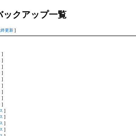
バックアップ一覧
最終更新
]
ス
]
ス
]
ス
]
ス
]
ス
]
ス
]
ス
]
ス
]
ス
]
ス
]
ス
]
ス
]
ス
]
ス
]