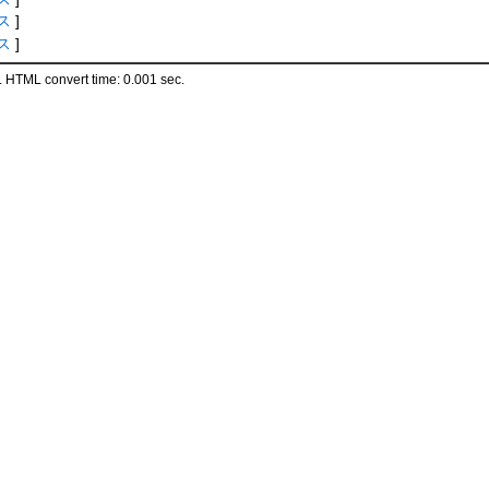
ス
]
ス
]
 HTML convert time: 0.001 sec.